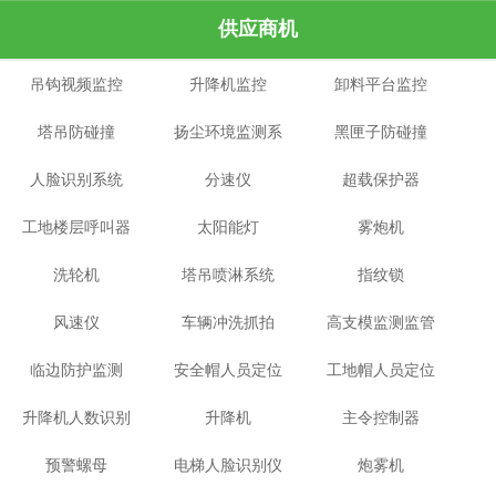
供应商机
吊钩视频监控
升降机监控
卸料平台监控
塔吊防碰撞
扬尘环境监测系
黑匣子防碰撞
人脸识别系统
分速仪
统
超载保护器
工地楼层呼叫器
太阳能灯
雾炮机
洗轮机
塔吊喷淋系统
指纹锁
风速仪
车辆冲洗抓拍
高支模监测监管
临边防护监测
安全帽人员定位
工地帽人员定位
系统
升降机人数识别
升降机
主令控制器
预警螺母
电梯人脸识别仪
炮雾机