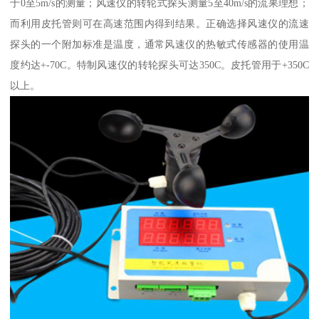
于0至5m/s的测量；风速仪的转轮式探头测量5至40m/s的流果理想；
而利用皮托管则可在高速范围内得到结果。正确选择风速仪的流速
探头的一个附加标准是温度，通常风速仪的热敏式传感器的使用温
度约达+-70C。特制风速仪的转轮探头可达350C。皮托管用于+350C
以上。