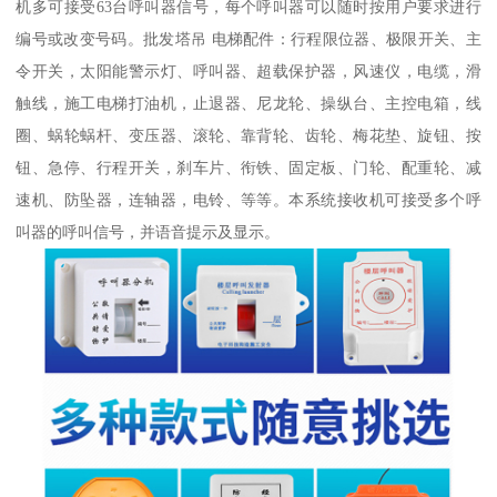
机多可接受63台呼叫器信号，每个呼叫器可以随时按用户要求进行
编号或改变号码。批发塔吊 电梯配件：行程限位器、极限开关、主
令开关，太阳能警示灯、呼叫器、超载保护器，风速仪，电缆，滑
触线，施工电梯打油机，止退器、尼龙轮、操纵台、主控电箱，线
圈、蜗轮蜗杆、变压器、滚轮、靠背轮、齿轮、梅花垫、旋钮、按
钮、急停、行程开关，刹车片、衔铁、固定板、门轮、配重轮、减
速机、防坠器，连轴器，电铃、等等。本系统接收机可接受多个呼
叫器的呼叫信号，并语音提示及显示。