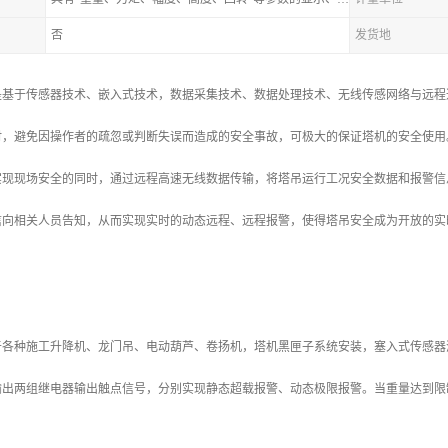
否
发货地
是基于传感器技术、嵌入式技术，数据采集技术、数据处理技术、无线传感网络与远程
时，避免因操作者的疏忽或判断失误而造成的安全事故，可极大的保证塔机的安全使用
现现场安全的同时，通过远程高速无线数据传输，将塔吊运行工况安全数据和报警信息
信向相关人员告知，从而实现实时的动态远程、远程报警，使得塔吊安全成为开放的实
于各种施工升降机、龙门吊、电动葫芦、卷扬机，塔机黑匣子系统安装，塞入式传感器
输出两组继电器输出触点信号，分别实现静态超载报警、动态极限报警。当重量达到限