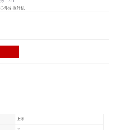
览数：521
程机械
提升机
上海
套