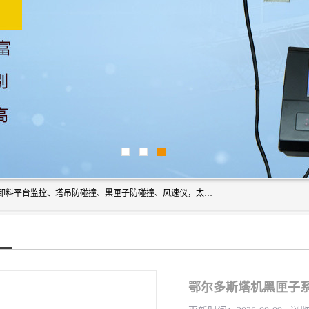
上海宇叶电子科技有限公司是吊钩视频监控、升降机监控、卸料平台监控、塔吊防碰撞、黑匣子防碰撞、风速仪，太阳能障碍灯安全提示灯等一系列升降机的常用配件产品专业研发生产加工的公司，拥有完整、科学的质量管理体系。
鄂尔多斯塔机黑匣子系