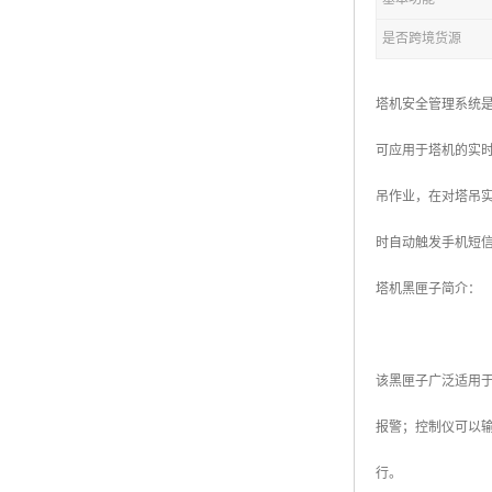
是否跨境货源
塔机安全管理系统
可应用于塔机的实
吊作业，在对塔吊实
时自动触发手机短
塔机黑匣子简介：
该黑匣子广泛适用
报警；控制仪可以
行。