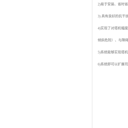
2)易于安装、省时
3) 具有良好的抗
4)实现了对塔机
倾斜危险）、与障
5)系统能够实现塔
6)系统即可以扩展