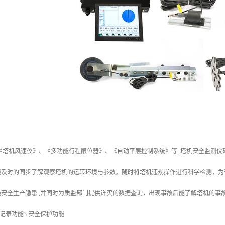
塔机风速仪》、《多功能行程限位器》、《自动平层控制系统》等. 塔机安全监测仪
能及时的同步了解观察塔机的运转环境与参数。随时将塔机违规操作进行科学检测，为
安全生产隐患 ,并同时为质监部门提供详实的数据查询，出现事故后能了解塔机的事故
序记录功能3.安全保护功能