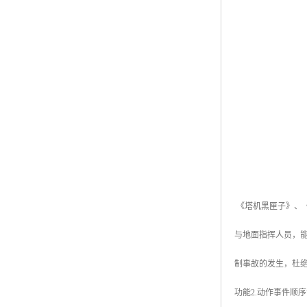
《塔机黑匣子》、《
与地面指挥人员，
制事故的发生，杜绝
功能2.动作事件顺