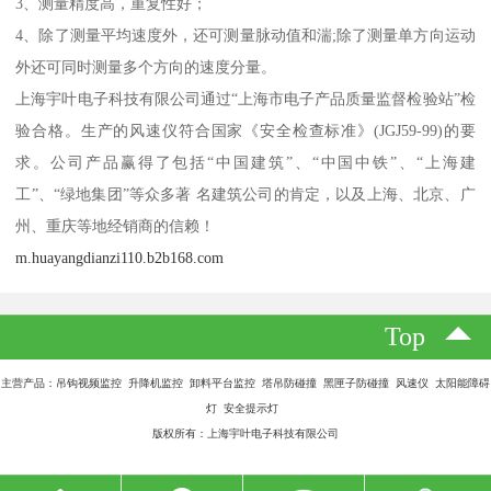
3、测量精度高，重复性好；
4、除了测量平均速度外，还可测量脉动值和湍;除了测量单方向运动
外还可同时测量多个方向的速度分量。
上海宇叶电子科技有限公司通过“上海市电子产品质量监督检验站”检
验合格。生产的风速仪符合国家《安全检查标准》(JGJ59-99)的要
求。公司产品赢得了包括“中国建筑”、“中国中铁”、“上海建
工”、“绿地集团”等众多著 名建筑公司的肯定，以及上海、北京、广
州、重庆等地经销商的信赖！
m.huayangdianzi110.b2b168.com
Top
主营产品：吊钩视频监控 升降机监控 卸料平台监控 塔吊防碰撞 黑匣子防碰撞 风速仪 太阳能障碍
灯 安全提示灯
版权所有：上海宇叶电子科技有限公司