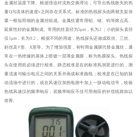
金属丝温度下降。根据强迫对流热交换理论，可导出热线散失的热
量Q与流体的速度v之间存在关系式。标准的热线探头由两根支架张
紧一根短而细的金属丝组成。金属丝通常用铂、铑、钨等熔点高、
延展性好的金属制成。常用的丝直径为5μm，长为2 ；小的探头直径
仅1μm，长为0.2 。根据不同的用途，热线探头还做成双丝、三丝、
斜丝及V形、X形等。为了增加强度，有时用金属膜代替金属丝，通
常在一热绝缘的基体上喷镀一层薄金属膜，称为热膜探头。热线探
头在使用前必须进行校准。静态校准是在的标准风洞里进行的，测
量流速与输出电压之间的关系并画成标准曲线；校准是在已知的脉
动流场中进行的，或在风速仪加热电路中加上一脉动电信号，校验
热线风速仪的频率响应，若频率响应不佳可用相应的补偿线路加以
改善。