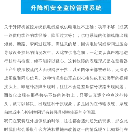
关于升降机监控系统供电线路或供电电压不正确；功率不够（或某
一路供电线路的线径够，降压过大等）；供电系统的传输线路出现
短路、断路、瞬间过压等。需注意的是，因供电错误或瞬间过压会
导致设备损坏的情况发生。因此在供电之前，一定要认真严格地进
行核对与检查，绝不能掉以轻心。这种故障的表现形式是在监看器
上产生较深较乱的大面积网纹干扰，以至图像全部被破坏，无法形
成图像和同步信号。这种情况多出现在BNC接头或其它类型的视频
接头上。即这种故障出现时，往往不会是整条信号线路出现问题，
而仅仅出现在那些接头不好的路数上，只要认真逐个检查这些接
头，就可以解决。出现这种干扰现象，多是因为在传输系统、系统
前端或中心控制室附近有较强且频率较高的空间源。
我们在安装红外摄像机的时候，往往都会遇到逆光的现象，那么此
时我们都会采取什么方法和措施来改善这一的情况呢？比如我们在