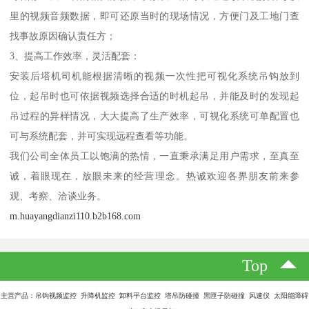
里的视频音频数据，即可还原当时的现场情况，方便门及工地门查
找事故原因确认责任方；
3、提高工作效率，灵活配套：
安装后塔机司机能根据清晰的视频一次性把可视化系统吊钩放到
位，起吊时也可依据视频选择合适的时机起吊，并能及时的发现起
吊过程的异样情况，大大提高了生产效率，可视化系统可单配置也
可与系统配套，并可实现远程查看等功能。
我们公司全体员工以饱满的热情，一直秉承满足用户需求，至真至
诚，着眼现在，放眼未来的经营理念。热诚欢迎各界朋友前来参
观、考察、洽谈业务。
m.huayangdianzi110.b2b168.com
Top
主营产品：吊钩视频监控 升降机监控 卸料平台监控 塔吊防碰撞 黑匣子防碰撞 风速仪 太阳能障碍