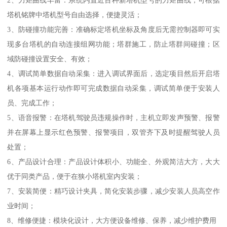
2、力矩曲线丰富：系统内置近百种新塔机型号的力矩曲线，可根据
塔机铭牌中塔机型号自由选择，便捷灵活；
3、防碰撞功能完善：准确标定塔机坐标及角度后无需控制器即可实
现多台塔机的自动连接组网功能；塔群施工，防止塔群间碰撞；区
域防碰撞设置安全、有效；
4、调试简单数据自动采集：进入调试界面后，选定项目然后开启塔
机各项基本运行动作即可完成数据自动采集，调试简单便于安装人
员、完成工作；
5、语音报警：在塔机驾驶员违规操作时，主机立即发声预警、报警
并在屏幕上显示红色预警、报警项目，双管齐下及时提醒驾驶人员
处置；
6、产品设计合理：产品设计体积小、功能全、外观简洁大方，大大
优于同类产品，便于在狭小塔机室内安装；
7、安装简便：精巧设计夹具，简化安装步骤，减少安装人员高空作
业时间；
8、维修便捷：模块化设计，大方便设备维修、保养，减少维护费用