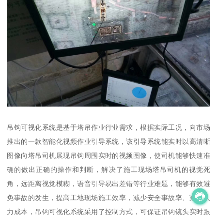
吊钩可视化系统是基于塔吊作业行业需求，根据实际工况，向市场
推出的一款智能化视频作业引导系统，该引导系统能实时以高清晰
图像向塔吊司机展现吊钩周围实时的视频图像，使司机能够快速准
确的做出正确的操作和判断，解决了施工现场塔吊司机的视觉死
角，远距离视觉模糊，语音引导易出差错等行业难题，能够有效避
免事故的发生，提高工地现场施工效率，减少安全事故率、减少人
力成本，吊钩可视化系统采用了控制方式，可保证吊钩镜头实时跟