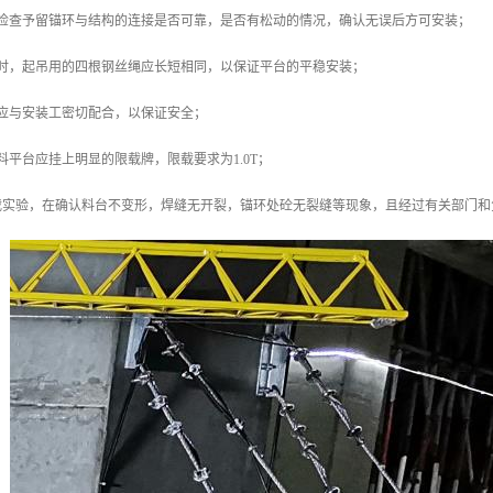
先检查予留锚环与结构的连接是否可靠，是否有松动的情况，确认无误后方可安装；
装时，起吊用的四根钢丝绳应长短相同，以保证平台的平稳安装；
应与安装工密切配合，以保证安全；
料平台应挂上明显的限载牌，限载要求为1.0T；
静载实验，在确认料台不变形，焊缝无开裂，锚环处砼无裂缝等现象，且经过有关部门