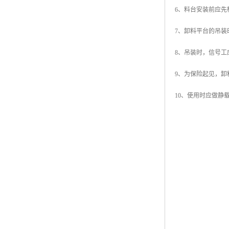
6、料台安装前应
7、卸料平台的吊
8、吊装时，信号工
9、为保险起见，卸
10、使用时应做