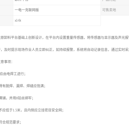
一电一充联网版
可售卖地
xl-6t
在原卸料平台基础上创新设计，在平台内设置重量传感器，将传感器与显示器及声光报
警，及时提示现场作业人员立即纠正，如持续报警，系统将自动记录信息，通过实时采
注意事项：
作应由电焊工进行；
得有脱焊、漏焊、焊缝应饱满；
满铺，并用8铅丝绑牢；
不应低于1.5米，且内侧应立挂密目安全网；
符合规范要求；