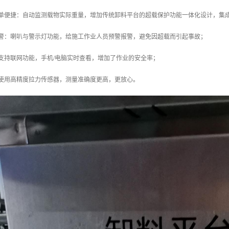
简单便捷：自动监测载物实际重量，增加传统卸料平台的超载保护功能一体化设计，集
报警：喇叭与警示灯功能，给施工作业人员预警报警，避免因超载而引起事故；
支持联网功能，手机/电脑实时查看，增加了作业的安全率；
：使用高精度拉力传感器，测量准确度更高，更放心。