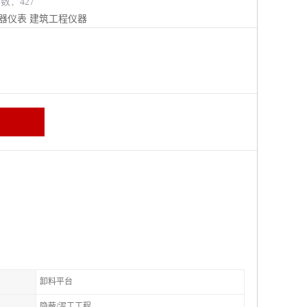
览数：427
器仪表
建筑工程仪器
卸料平台
隐蔽/泥工工程