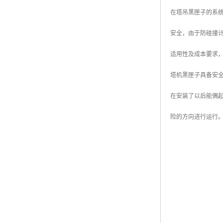
在塔吊黑匣子的系
安全，由于防碰撞
适用性及成本要求
塔机黑匣子具备安
在安装了以后能偶
险的方向进行运行。