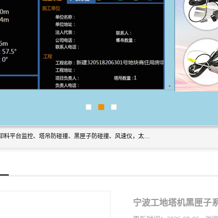
上海宇叶电子科技有限公司是吊钩视频监控、升降机监控、卸料平台监控、塔吊防碰撞、黑匣子防碰撞、风速仪，太阳能障碍灯安全提示灯等一系列升降机的常用配件产品专业研发生产加工的公司，拥有完整、科学的质量管理体系。
宁波工地塔机黑匣子系