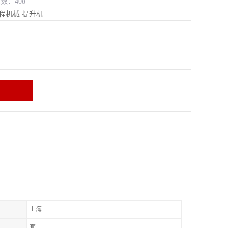
览数：408
程机械
提升机
上海
套