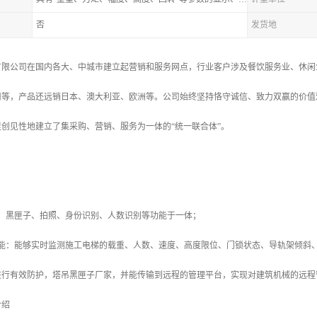
否
发货地
有限公司在国内各大、中城市建立起营销和服务网点，行业客户涉及餐饮服务业、休闲
司等，产品还远销日本、澳大利亚、欧洲等。公司始终坚持恪守诚信、致力双赢的价值
创见性地建立了集采购、营销、服务为一体的“统一联合体”。
警、黑匣子、拍照、身份识别、人数识别等功能于一体；
功能：能够实时监测施工电梯的载重、人数、速度、高度限位、门锁状态、导轨架倾斜
进行有效防护，塔吊黑匣子厂家，并能传输到远程的管理平台，实现对建筑机械的远程
介绍