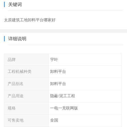
关键词
太原建筑工地卸料平台哪家好
详细说明
品牌
宇叶
工程机械种类
卸料平台
产品别名
卸料平台
产品用途
隐蔽/泥工工程
规格
一电一充联网版
可售卖地
全国