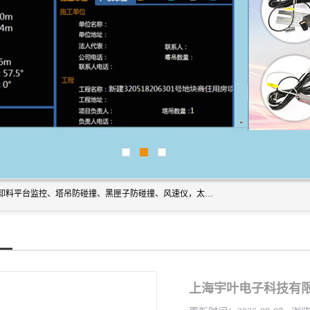
上海宇叶电子科技有限公司是吊钩视频监控、升降机监控、卸料平台监控、塔吊防碰撞、黑匣子防碰撞、风速仪，太阳能障碍灯安全提示灯等一系列升降机的常用配件产品专业研发生产加工的公司，拥有完整、科学的质量管理体系。
上海宇叶电子科技有限