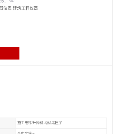
览数：347
器仪表
建筑工程仪器
施工电梯/升降机 塔机黑匣子
全中文提示