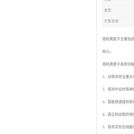
类型
可售卖地
塔机黑匣子主要包
响小。
塔机黑匣子系统功
1、对塔吊安全重大
2、塔吊作业时各
3、智能快速提供各
4、真正的远程异地
5、塔吊实名在线