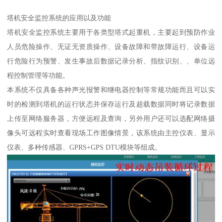
塔机安全监控系统的应用以及功能
塔机安全监控系统主要用于各类型塔式起重机，主要起到预防作业
人员危险操作、无证无资质操作、设备故障和带故障运行、设备运
行危险行为预警、发生事故后数据记录分析、指纹识别、、单位远
程控制管理等功能。
本系统不仅具备各种声光报警和继电器控制等常规功能而且可以实
时的检测到塔机的运行状态并保存运行及超载数据同时将记录数据
上传至网络服务器，方便远程及查询，另外用户还可以选配网络摄
像头可远程实时查看现场工作图像情景，该系统由主控仪表、显示
仪表、多种传感器、GPRS+GPS DTU模块等组成。