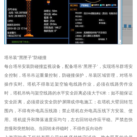
塔吊装“黑匣子”防碰撞
每台塔吊安装防碰撞监视设备，配备塔吊‘黑匣子’，实现塔吊群塔安
全控制，塔吊吊运重量控制，防碰撞保护，吊装区域管理，对塔吊
操作实时。塔机不得靠近架空输电线路作业，必须在线路旁作业
时，塔机吊钩与架空线路的水平安全距离必须大于6米：如不能保证
安全距离，必须搭设安全防护屏障或停电施工；在塔机大臂回转范
围内，不得有外电高压线路；禁止塔机在外电高压线下方安装、使
用。塔机提升和降落速度应均匀，左右回转动作应平稳。严禁忽快
忽慢和突然制动。当回转未停稳时，不得作反向动作