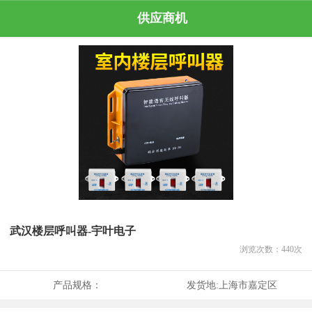
供应商机
武汉楼层呼叫器-宇叶电子
浏览次数：
440
次
产品规格：
发货地:
上海市嘉定区