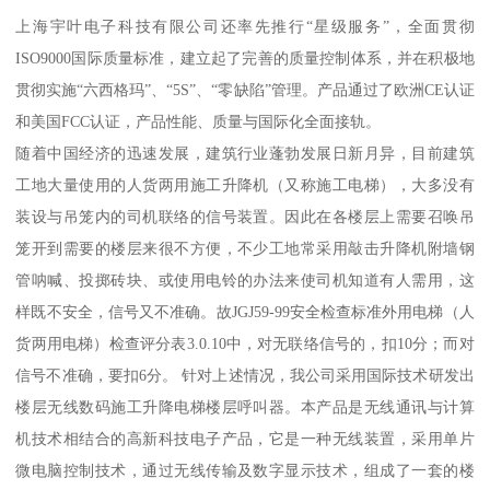
上海宇叶电子科技有限公司还率先推行“星级服务”，全面贯彻
ISO9000国际质量标准，建立起了完善的质量控制体系，并在积极地
贯彻实施“六西格玛”、“5S”、“零缺陷”管理。产品通过了欧洲CE认证
和美国FCC认证，产品性能、质量与国际化全面接轨。
随着中国经济的迅速发展，建筑行业蓬勃发展日新月异，目前建筑
工地大量使用的人货两用施工升降机（又称施工电梯），大多没有
装设与吊笼内的司机联络的信号装置。因此在各楼层上需要召唤吊
笼开到需要的楼层来很不方便，不少工地常采用敲击升降机附墙钢
管呐喊、投掷砖块、或使用电铃的办法来使司机知道有人需用，这
样既不安全，信号又不准确。故JGJ59-99安全检查标准外用电梯（人
货两用电梯）检查评分表3.0.10中，对无联络信号的，扣10分；而对
信号不准确，要扣6分。 针对上述情况，我公司采用国际技术研发出
楼层无线数码施工升降电梯楼层呼叫器。本产品是无线通讯与计算
机技术相结合的高新科技电子产品，它是一种无线装置，采用单片
微电脑控制技术，通过无线传输及数字显示技术，组成了一套的楼