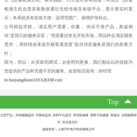
空气质量检测主机、各传感器、LED显示屏等组成；环境空气质量
检测主机负责采集数据通过无线传输至各级平台，显示屏实时显
示；本系统具有安装方便、适用范围广、易维护等特点。
公司精益求精， 满足用户需要，价廉， 供应可靠产品，真诚相
待”是我们的服务宗旨；“用质量信誉去开拓市场，用品种去满足顾客
需求 ，用持续改革提升顾客满意度”提供优良服务是我们的质量方
针；
因为，所以：从安装到调试，从使用到更换，我们都会以的技能为
您提供的产品和无微不至的服务。欢迎电话咨询：孙经理
m.huayangdianzi110.b2b168.com
Top
主营产品：吊钩视频监控 升降机监控 卸料平台监控 塔吊防碰撞 黑匣子防碰撞 风速仪 太阳能障碍
灯 安全提示灯
版权所有：上海宇叶电子科技有限公司