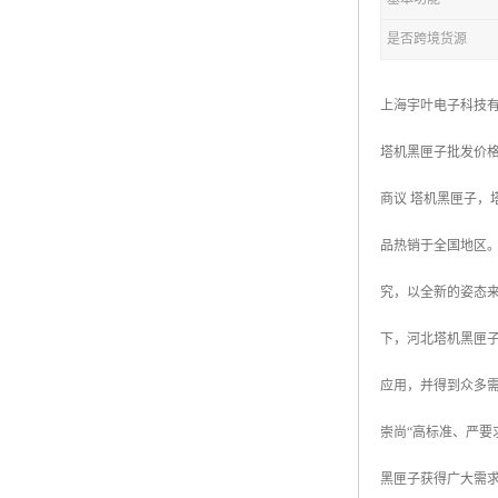
是否跨境货源
上海宇叶电子科技
塔机黑匣子批发价
商议 塔机黑匣子，
品热销于全国地区
究，以全新的姿态
下，河北塔机黑匣
应用，并得到众多
崇尚“高标准、严
黑匣子获得广大需求