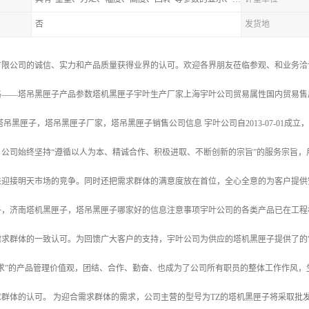
否
发货地
有限公司的诚信、实力和产品质量获得业界的认可。欢迎各界朋友莅临参观、和业务洽
格——塔吊黑匣子产品参数塔机黑匣子宇叶生产厂家上海宇叶公司贸易属性国内贸易售
塔吊黑匣子，塔吊黑匣子厂家，塔吊黑匣子销售公司信息 宇叶公司自2013-07-01
。公司始终坚持“遵循以人为本、精诚合作、积极进取、不断创新的宗旨”的服务宗旨
来迎接明天市场的竞争。同时还把需求群体的满意度放在首位，全心全意的为客户提供
子，济南塔机黑匣子，塔吊黑匣子哪家好的信息注意事项宇叶公司的各类产品已在工程
需求群体的一致认可。为回馈广大客户的支持，宇叶公司为供应的塔机黑匣子提供了的
要求”的产品管理价值观，团结、合作、勤奋、也成为了公司所有职员的整体工作作风
群体的认可。 为迎合需求群体的需求，公司主营的型号为TZ的塔机黑匣子将采取批发