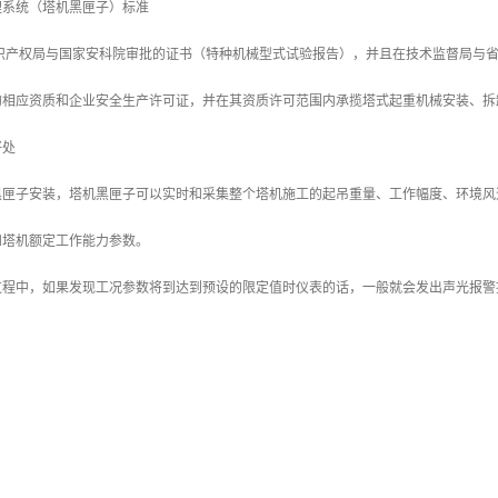
理系统（塔机黑匣子）标准
知识产权局与国家安科院审批的证书（特种机械型式试验报告），并且在技术监督局与
的相应资质和企业安全生产许可证，并在其资质许可范围内承揽塔式起重机械安装、拆
好处
黑匣子安装，塔机黑匣子可以实时和采集整个塔机施工的起吊重量、工作幅度、环境风
和塔机额定工作能力参数。
过程中，如果发现工况参数将到达到预设的限定值时仪表的话，一般就会发出声光报警