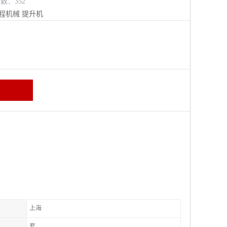
览数：352
程机械
提升机
上海
套