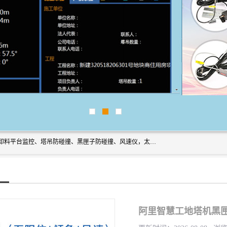
上海宇叶电子科技有限公司是吊钩视频监控、升降机监控、卸料平台监控、塔吊防碰撞、黑匣子防碰撞、风速仪，太阳能障碍灯安全提示灯等一系列升降机的常用配件产品专业研发生产加工的公司，拥有完整、科学的质量管理体系。
阿里智慧工地塔机黑匣