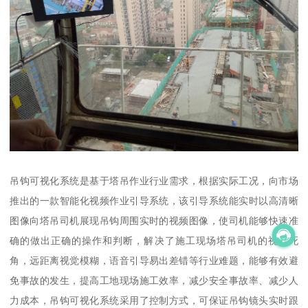
吊钩可视化系统是基于塔吊作业行业需求，根据实际工况，向市场
推出的一款智能化视频作业引导系统，该引导系统能实时以高清晰
图像向塔吊司机展现吊钩周围实时的视频图像，使司机能够快速准
确的做出正确的操作和判断，解决了施工现场塔吊司机的视觉死
角，远距离视觉模糊，语音引导易出差错等行业难题，能够有效避
免事故的发生，提高工地现场施工效率，减少安全事故率、减少人
力成本，吊钩可视化系统采用了控制方式，可保证吊钩镜头实时跟