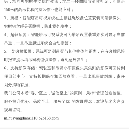
头，塔司可实时手动操作变焦，地面与楼面细节清晰可见，即便是
150米的高吊装和的持续作业也能应对；
3、跳槽：智能塔吊可视系统在主钢丝绳绞盘位置安装高清摄像头，
实时钢丝绳是否跳槽，防止意外发生；
4、超载预警：智能塔吊可视系统可为塔吊设置载重并实时显示当前
吊重，一旦吊重超过系统会自动报警；
5、 防碰撞报警：系统可监测吊臂与其他物体的距离，在有碰撞风险
时报警提示塔吊司机谨慎操作，避免意外发生；
6、支持影像存储：驾驶室和吊臂小车摄像头采集到的影像可回传到
项目部中心，支持长期保存和回放查看，一旦出现事故纠纷，责任
划分清晰有据。
我们公司本着“客户至上，诚信至上”的原则，秉持“管理创造价值、
服务提升优势、品质至上、服务至优"的发展理念，欢迎新老客户参
观与咨询。
m.huayangdianzi110.b2b168.com