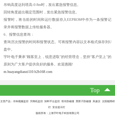
吊钩高度达到塔高-0.8m时，发出紧急报警信息。
回转角度超出额定范围时，发出紧急报警信息。
报警时，将当前的时间和运行数据存入EEPROM中作为一条报警记
录并将报警数据上传给服务器。
6、报警信息查询：
查询历次报警的时间和报警状态。可将报警内容以文本格式保存到U
盘中。
宇叶电子秉承“顾客至上，锐意进取”的经营理念，坚持“客户至上”的
原则为广大客户提供良好的服务。欢迎惠顾!
m.huayangdianzi110.b2b168.com
Top
主营产品：吊钩视频监控 升降机监控 卸料平台监控 塔吊防碰撞 黑匣子防碰撞 风速仪 太阳能障碍
灯 安全提示灯
版权所有：上海宇叶电子科技有限公司