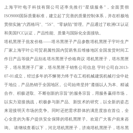
上海宇叶电子科技有限公司还率先推行“星级服务”，全面贯彻
ISO9000国际质量标准，建立起了完善的质量控制体系，并在积极地
贯彻实施“六西格玛”、“5S”、“零缺陷”管理。产品通过了欧洲CE认证
和美国FCC认证，产品性能、质量与国际化全面接轨。
塔机黑匣子批发价格——塔吊黑匣子产品参数塔机黑匣子宇叶生产
厂家上海宇叶公司贸易属性国内贸易售后维修地区全国发货时间工
作日产品等级产品别名塔吊黑匣子价格商议 塔机黑匣子，塔吊黑匣
子，塔吊黑匣子厂家，塔吊黑匣子销售公司信息 宇叶公司自2013-
07-01成立，经过多年的不懈努力终于在工程机械建筑机械行业中处
于地位，产品热销于全国地区。公司始终坚持“遵循以人为本、精诚
合作、积极进取、不断创新的宗旨”的服务宗旨，用服务赢得市场，
以实力迎接挑战，积极参与新产品、新技术的研究，以全新的姿态
来迎接明天市场的竞争。同时还把需求群体的满意度放在首位，全
心全意的为客户提供安全保障的塔机黑匣子。欢迎广大客户前来咨
询。 请继续查看以下，河北塔机黑匣子，济南塔机黑匣子，塔吊黑