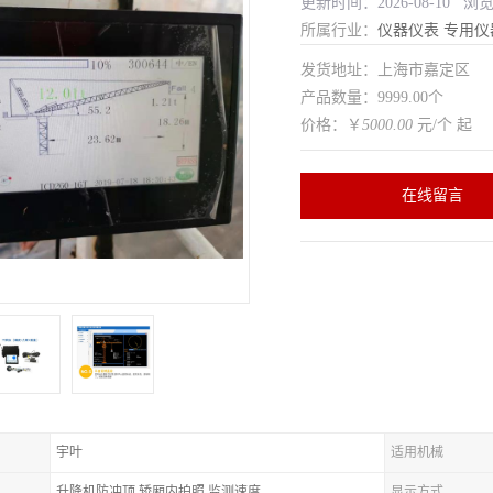
更新时间：2026-08-10 浏
所属行业：
仪器仪表
专用仪
发货地址：上海市嘉定区
产品数量：9999.00个
价格：￥
5000.00
元/个 起
在线留言
宇叶
适用机械
升降机防冲顶,轿厢内拍照,监测速度
显示方式