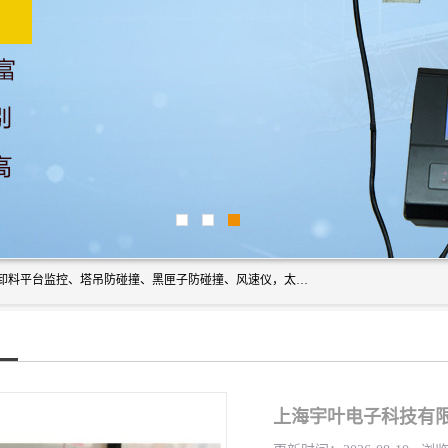
上海宇叶电子科技有限公司是吊钩视频监控、升降机监控、卸料平台监控、塔吊防碰撞、黑匣子防碰撞、风速仪，太阳能障碍灯安全提示灯等一系列升降机的常用配件产品专业研发生产加工的公司，拥有完整、科学的质量管理体系。
上海宇叶电子科技有限