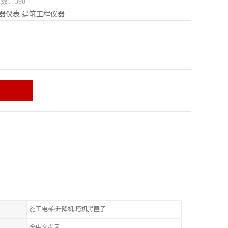
览数：398
器仪表
建筑工程仪器
施工电梯/升降机 塔机黑匣子
全中文提示