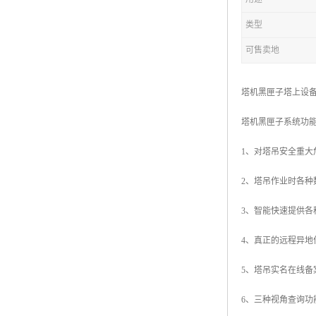
类型
可售卖地
塔机黑匣子塔上设
塔机黑匣子系统功
1、对塔吊安全重大
2、塔吊作业时各
3、智能快速提供各
4、真正的远程异地
5、塔吊实名在线
6、三种视角查询