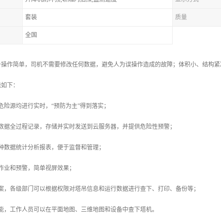
套装
质量
全国
备操作简单，司机不需要修改任何数据，避免人为误操作造成的故障；体积小、结构紧
能如下：
危险源均进行实时，“预防为主”得到落实；
种数据全过程记录，存储并实时发送到云服务器，并提供危险性预警；
种数据统计分析报表，便于监督和管理；
作业和预警，简单视屏效果；
备案，各级部门可以根据权限对塔吊信息和运行数据进行查下、打印、备份等；
功能，工作人员可以在平面地图、三维地图和设备中查下塔机。