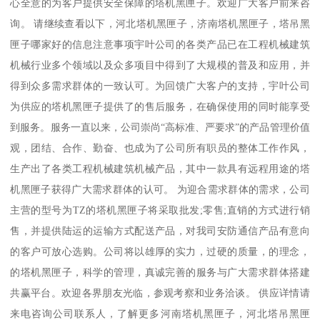
心全意的为客户提供安全保障的塔机黑匣子。欢迎广大客户前来咨
询。 请继续查看以下，河北塔机黑匣子，济南塔机黑匣子，塔吊黑
匣子哪家好的信息注意事项宇叶公司的各类产品已在工程机械建筑
机械行业多个领域以及众多项目中得到了大规模的普及和应用，并
得到众多需求群体的一致认可。为回馈广大客户的支持，宇叶公司
为供应的塔机黑匣子提供了的售后服务，在确保使用的同时能享受
到服务。服务一直以来，公司崇尚“高标准、严要求”的产品管理价值
观，团结、合作、勤奋、也成为了公司所有职员的整体工作作风，
生产出了各类工程机械建筑机械产品，其中一款具有远程用途的塔
机黑匣子获得广大需求群体的认可。 为迎合需求群体的需求，公司
主营的型号为TZ的塔机黑匣子将采取批发;零售;直销的方式进行销
售，并提供陆运的运输方式配送产品，对我司安防通信产品有意向
的客户可放心选购。公司将以雄厚的实力，过硬的质量，的理念，
的塔机黑匣子，科学的管理，真诚完善的服务与广大需求群体搭建
共赢平台。欢迎各界朋友光临，参观考察和业务洽谈。 供应详情请
来电咨询公司联系人，了解更多河南塔机黑匣子，河北塔吊黑匣