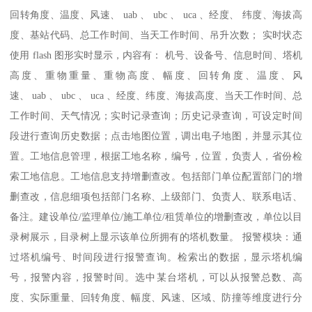
回转角度、温度、风速、 uab 、 ubc 、 uca 、经度、 纬度、海拔高
度、基站代码、总工作时间、当天工作时间、吊升次数； 实时状态
使用 flash 图形实时显示，内容有： 机号、设备号、信息时间、塔机
高度、重物重量、重物高度、幅度、回转角度、温度、风
速、 uab 、 ubc 、 uca 、经度、纬度、海拔高度、当天工作时间、总
工作时间、天气情况；实时记录查询；历史记录查询，可设定时间
段进行查询历史数据；点击地图位置，调出电子地图，并显示其位
置。工地信息管理，根据工地名称，编号，位置，负责人，省份检
索工地信息。工地信息支持增删查改。包括部门单位配置部门的增
删查改，信息细项包括部门名称、上级部门、负责人、联系电话、
备注。建设单位/监理单位/施工单位/租赁单位的增删查改，单位以目
录树展示，目录树上显示该单位所拥有的塔机数量。 报警模块：通
过塔机编号、时间段进行报警查询。检索出的数据，显示塔机编
号，报警内容，报警时间。选中某台塔机，可以从报警总数、高
度、实际重量、回转角度、幅度、风速、区域、防撞等维度进行分