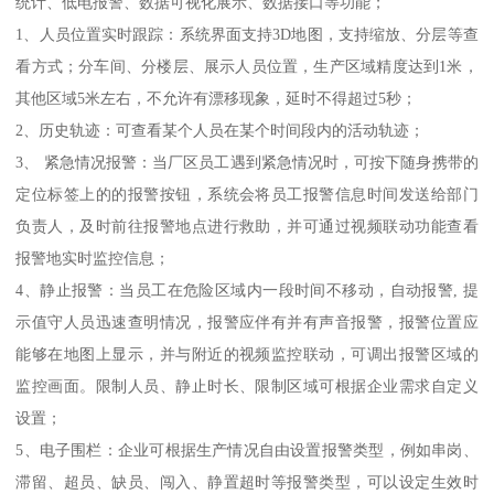
统计、低电报警、数据可视化展示、数据接口等功能；
1、人员位置实时跟踪：系统界面支持3D地图，支持缩放、分层等查
看方式；分车间、分楼层、展示人员位置，生产区域精度达到1米，
其他区域5米左右，不允许有漂移现象，延时不得超过5秒；
2、历史轨迹：可查看某个人员在某个时间段内的活动轨迹；
3、 紧急情况报警：当厂区员工遇到紧急情况时，可按下随身携带的
定位标签上的的报警按钮，系统会将员工报警信息时间发送给部门
负责人，及时前往报警地点进行救助，并可通过视频联动功能查看
报警地实时监控信息；
4、静止报警：当员工在危险区域内一段时间不移动，自动报警, 提
示值守人员迅速查明情况，报警应伴有并有声音报警，报警位置应
能够在地图上显示，并与附近的视频监控联动，可调出报警区域的
监控画面。限制人员、静止时长、限制区域可根据企业需求自定义
设置；
5、电子围栏：企业可根据生产情况自由设置报警类型，例如串岗、
滞留、超员、缺员、闯入、静置超时等报警类型，可以设定生效时