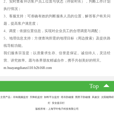
2、实时查看拜访客户员工位置与状态（停留时长），判断工作计划
执行情况；
3、客服支持：可准确有效的判断服务人员的位置，解答客户有关问
题，提高客户满意度；
4、调度：依据位置信息，实现对企业员工的合理调度与调配；
5、地理信息支持：方便查询所需的地理目标（周边搜索）及提供路
线导航功能。
我们服务宗旨是：以质量求生存、信誉是保证。诚信待人，灵活经
营、讲究效率。愿与各界朋友精诚合作，携手共创美好的明天。
m.huayangdianzi110.b2b168.com
Top
主营产品：吊钩视频监控 升降机监控 卸料平台监控 塔吊防碰撞 黑匣子防碰撞 风速仪 太阳能障碍
灯 安全提示灯
版权所有：上海宇叶电子科技有限公司