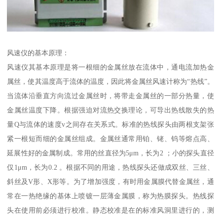
风速仪的基本原理：
风速仪其基本原理是将一根细的金属丝放在流体中，通电流加热金
属丝，使其温度高于流体的温度，因此将金属丝风速计称为“热线”。
当流体沿垂直方向流过金属丝时，将带走金属丝的一部分热量，使
金属丝温度下降。根据强迫对流热交换理论，可导出热线散失的热
量Q与流体的速度v之间存在关系式。标准的热线探头由两根支架张
紧一根短而细的金属丝组成。金属丝通常用铂、铑、钨等熔点高、
延展性好的金属制成。常用的丝直径为5μm，长为2 ；小的探头直径
仅1μm，长为0.2 。根据不同的用途，热线探头还做成双丝、三丝、
斜丝及V形、X形等。为了增加强度，有时用金属膜代替金属丝，通
常在一热绝缘的基体上喷镀一层薄金属膜，称为热膜探头。热线探
头在使用前必须进行校准。静态校准是在的标准风洞里进行的，测