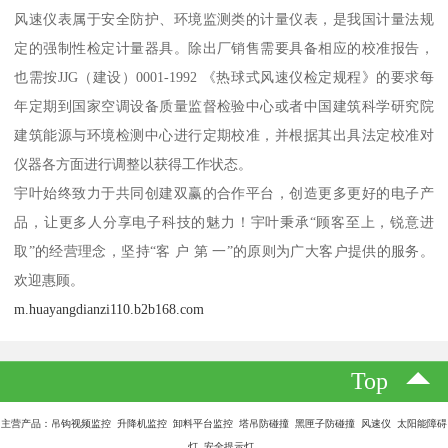
风速仪表属于安全防护、环境监测类的计量仪表，是我国计量法规
定的强制性检定计量器具。除出厂销售需要具备相应的校准报告，
也需按JJG（建设）0001-1992 《热球式风速仪检定规程》的要求每
年定期到国家空调设备质量监督检验中心或者中国建筑科学研究院
建筑能源与环境检测中心进行定期校准，并根据其出具法定校准对
仪器各方面进行调整以获得工作状态。
宇叶始终致力于共同创建双赢的合作平台，创造更多更好的电子产
品，让更多人分享电子科技的魅力！宇叶秉承“顾客至上，锐意进
取”的经营理念，坚持“客 户 第 一”的原则为广大客户提供的服务。
欢迎惠顾。
m.huayangdianzi110.b2b168.com
Top
主营产品：吊钩视频监控 升降机监控 卸料平台监控 塔吊防碰撞 黑匣子防碰撞 风速仪 太阳能障碍
灯 安全提示灯