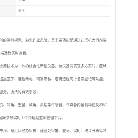
全国
时的清晰视觉，避免作业风险。其主要功能是通过在塔机大臂前端
户端远程实时查看。
应用技术为一体的综合性新型仪器。该仪器能实现多方实时、区域
据黑匣子、远程断电、精准吊装、塔机远程网上备案登记等功能，
服务，执法的有效手段。
度、转角、重量、倾角、风速等传感器，且具备内置制动控制和8G
种健康参数实时上传到远程监测管理平台。
申报、建机科经办审核、建管处审批、登记、实时、统计分析等各