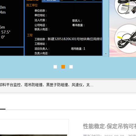
上海宇叶电子科技有限公司是吊钩视频监控、升降机监控、卸料平台监控、塔吊防碰撞、黑匣子防碰撞、风速仪，太阳能障碍灯安全提示灯等一系列升降机的常用配件产品专业研发生产加工的公司，拥有完整、科学的质量管理体系。
性能稳定-保定吊钩可