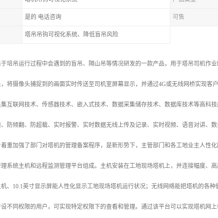
是的 电话咨询
可售
塔吊吊钩可视化系统、降低盲吊风险
基于培吊运行过程中会遇到的盲吊、隔山吊等情况研发的一款产品，用于塔吊司机作业
头，将摄像头捕捉到的画面实时传送至司机室屏幕显示，并通过4G或无线网桥实现客
是集互联网技术、传感器技术、嵌入式技术、数据采集储存技术、数据库技术等高科技
撞、防倾翻、防超载、实时报警、实时数据无线上传及记录、实时视频、语音对讲、数
台着重加强了部门对塔机的管理备案程序，是新形势下，主管部门和各工地业主人性化
管理系统主机和远程监测管理平台组成。主机安装在工地现场塔机上，并连接幅度、高
机、10.1英寸显示屏能人性化显示工地现场塔机运行状况；无线网络能把塔机的各
开设不同权限的用户，可实现特定权限下的查看和管理。通过该平台可以实现塔机网上