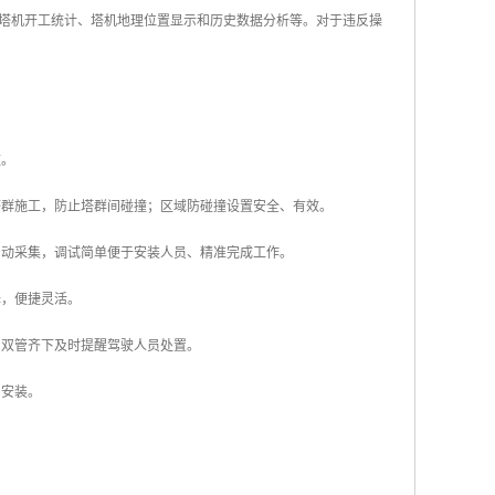
塔机开工统计、塔机地理位置显示和历史数据分析等。对于违反操
数。
塔群施工，防止塔群间碰撞；区域防碰撞设置安全、有效。
自动采集，调试简单便于安装人员、精准完成工作。
择，便捷灵活。
，双管齐下及时提醒驾驶人员处置。
内安装。