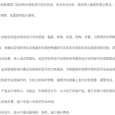
现场管理部门及机构对塔机进行实时在线、安全状况分析、塔机网上备案和登记情况、
时预警、处置提供极大便利。
本产品能实时监控塔吊运行中的高度、幅度、转角、风速、倾角、吊重、力矩等实时参
完善：准确标定塔机坐标及角度后无需控制器即可实现多台塔机的自动连接组网功能；
据自动采集：进入调试界面后，选定项目然后开启塔机各项基本运行动作即可完成数据
富：监测管理系统内置近百种塔机型号的力矩曲线，可根据塔机铭牌中塔机型号自由选
塔机驾驶员违规操作时，主机立即发声预警、报警并在屏幕上显示红色预警、报警项目
理：产品设计体积小、功能全、外观简洁大方，大大优于同类产品，便于在狭小塔机室
简化安装步骤，减少安装人员高空作业时间。
模块化设计，极大方便设备维修、保养，减少维护费用。