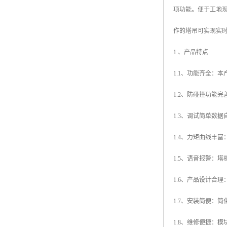
项功能。便于工地
作的塔吊可实现实
1 、产品特点
1.1、功能齐全：
1.2、防碰撞功能
1.3、调试简单数
1.4、力矩曲线丰
1.5、语音报警：
1.6、产品设计合
1.7、安装简便：
1.8、维修便捷：