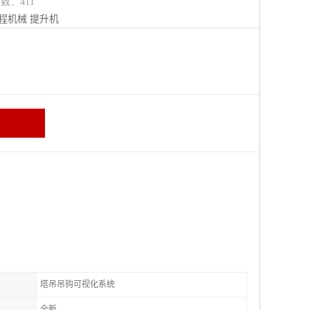
览数：411
程机械
提升机
塔吊吊钩可视化系统
全新