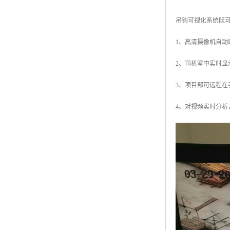
吊钩可视化系统既
1、高清摄像机自
2、司机室中实时显
3、项目部可远程在
4、对视频实时分析