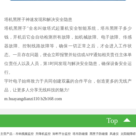
塔机黑匣子神速发现和解决安全隐患
塔机黑匣子”全名叫做塔式起重机安全智能系统，塔吊黑匣子多少
钱，开机后它会自动检测所有故障，如机械故障、电子故障、传感
器故障、控制线路故障等，确保一切正常之后，才会进入工作状
态。一旦存在问题，便会立即报警并短信或APP通知相关责任主体单
位责任人以及人员，第1时间发现与解决安全隐患，确保设备安全运
行。
宇叶电子始终致力于共同创建双赢的合作平台，创造更多的无线产
品，让更多人分享无线科技的魅力!
m.huayangdianzi110.b2b168.com
Top
主营产品：吊钩视频监控 升降机监控 卸料平台监控 塔吊防碰撞 黑匣子防碰撞 风速仪 太阳能障碍