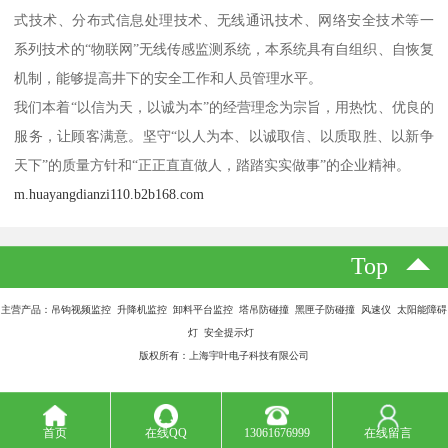
式技术、分布式信息处理技术、无线通讯技术、网络安全技术等一
系列技术的“物联网”无线传感监测系统，本系统具有自组织、自恢复
机制，能够提高井下的安全工作和人员管理水平。
我们本着“以信为天，以诚为本”的经营理念为宗旨，用热忱、优良的
服务，让顾客满意。坚守“以人为本、以诚取信、以质取胜、以新争
天下”的质量方针和“正正直直做人，踏踏实实做事”的企业精神。
m.huayangdianzi110.b2b168.com
Top
主营产品：吊钩视频监控 升降机监控 卸料平台监控 塔吊防碰撞 黑匣子防碰撞 风速仪 太阳能障碍
灯 安全提示灯
版权所有：上海宇叶电子科技有限公司
首页
在线QQ
13061676999
在线留言