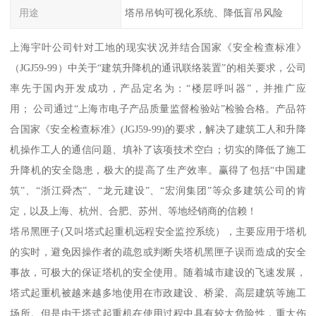
用途
塔吊吊钩可视化系统、降低盲吊风险
上海宇叶公司针对工地的现实状况并结合国家《安全检查标准》
（JGJ59-99）中关于“建筑升降机的通讯联络装置”的相关要求，公司
率先于国内开发成功，产品定名为：“楼层呼叫器”，并推广应
用； 公司通过“上海市电子产品质量监督检验站”检验合格。产品符
合国家《安全检查标准》(JGJ59-99)的要求，解决了建筑工人和升降
机操作工人的通信问题、填补了该项技术空白；切实的降低了施工
升降机的安全隐患，极大的提高了生产效率。赢得了包括“中国建
筑”、“浙江舜杰”、“龙元建设”、“宏润集团”等众多建筑公司的肯
定，以及上海、杭州、合肥、苏州、等地经销商的信赖！
塔吊黑匣子(又叫塔式起重机远程安全监控系统），主要应用于塔机
的实时，避免因操作者的疏忽或判断失塔机黑匣子误而造成的安全
事故，可极大的保证塔机的安全使用。随着城市建设的飞速发展，
塔式起重机被越来越多地使用在市政建设、桥梁、高层建筑等施工
场所。但是由于塔式起重机在使用过程中具有较大危险性，重大伤