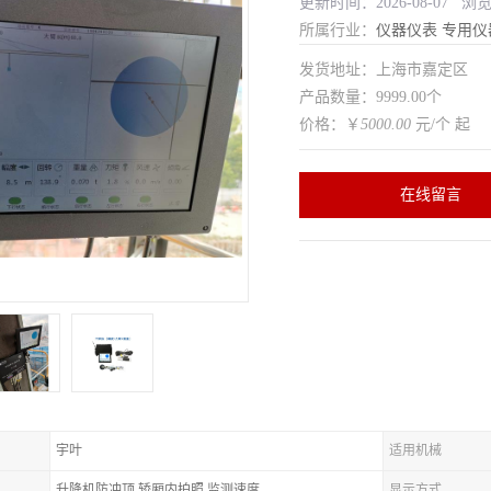
更新时间：2026-08-07 浏
所属行业：
仪器仪表
专用仪
发货地址：上海市嘉定区
产品数量：9999.00个
价格：￥
5000.00
元/个 起
在线留言
宇叶
适用机械
升降机防冲顶,轿厢内拍照,监测速度
显示方式