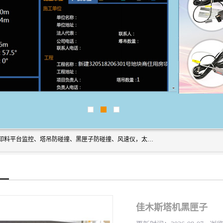
上海宇叶电子科技有限公司是吊钩视频监控、升降机监控、卸料平台监控、塔吊防碰撞、黑匣子防碰撞、风速仪，太阳能障碍灯安全提示灯等一系列升降机的常用配件产品专业研发生产加工的公司，拥有完整、科学的质量管理体系。
佳木斯塔机黑匣子