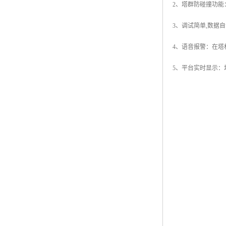
2、塔群防碰撞功
3、调试简单,数
4、语音报警：在
5、平台实时显示