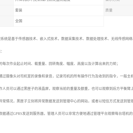
套装
质量
全国
理系统是基于传感器技术、嵌入式技术，数据采集技术、数据处理技术、无线传感网络
能：
机的每次作业起止时间、载重量、回转角度、幅度、高度以及计算出来的力矩；
通过摄像头对司机室的录像和录音，记录司机的所有操作行为及收到的指令，一般主机
操作人员可以通过黑匣子的液晶屏，观察当前的重量及额重，也可以观察到后方平衡臂
有异常情况，黑匣子立刻将异常数据发送到管理中心的网站，或者以短信方式发送到管
数据通过GPRS发送到服务器，管理人员可以非常方便地通过管理平台观察每台塔机