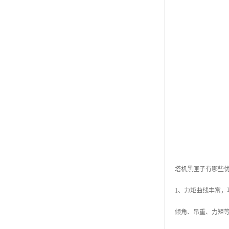
塔机黑匣子有哪些
1、力矩曲线丰富
倾角、吊重、力矩