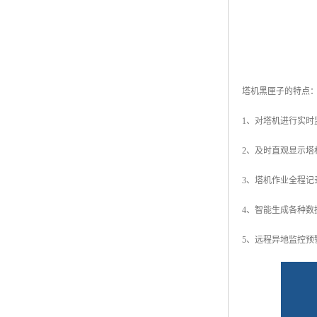
塔机黑匣子的特点
1、对塔机进行实
2、及时直观显示
3、塔机作业全程记
4、智能生成各种数
5、远程异地监控预