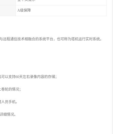
A级保障
与远程通信技术相融合的系统平台，也可称为塔机运行实时系统。
可以支持60天左右录像内容的存储；
上卷轮的情况；
理人员手机。
的详细情况。