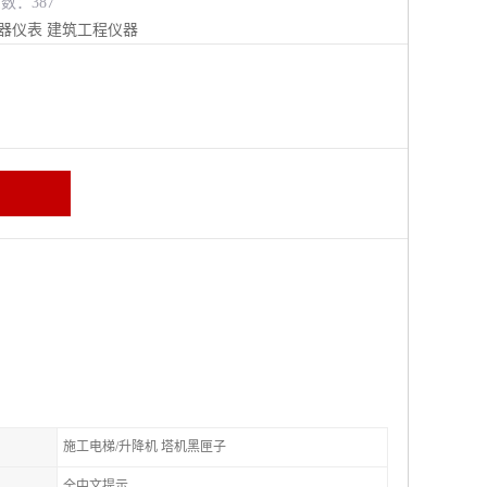
览数：387
器仪表
建筑工程仪器
施工电梯/升降机 塔机黑匣子
全中文提示