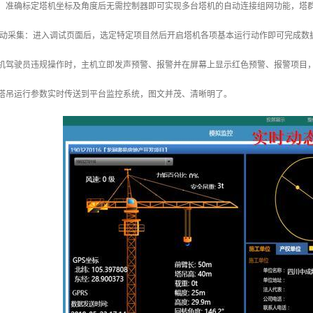
能：准确标定塔机坐标及角度后无需控制器即可实现多台塔机的自动连接组网功能，塔
据自动采集：进入调试页面后，选定特定项目然后开启塔机各项基本运行动作即可完成
塔机驾驶员违规操作时，主机立即发声预警、报警并在屏幕上显示红色预警、报警项目
：塔吊运行参数实时传送到平台监控系统，图文并茂、清晰明了。