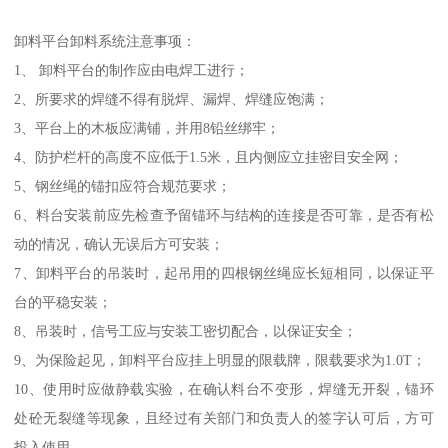
卸料平台卸料系统注意事项：
1、 卸料平台的制作应由电焊工进行；
2、所要求的焊缝不得有脱焊、漏焊、焊缝应饱满；
3、平台上的木板应满铺，并用8铅丝绑牢；
4、防护栏杆的高度不应低于1.5米，且内侧应立挂密目安全网；
5、钢丝绳的锚扣应符合规范要求；
6、料台安装前应先检查予留锚环与结构的连接是否可靠，是否有松
动的情况，确认无误后方可安装；
7、卸料平台的吊装时，起吊用的四根钢丝绳应长短相同，以保证平
台的平稳安装；
8、吊装时，信号工应与安装工密切配合，以保证安全；
9、为保险起见，卸料平台应挂上明显的限载牌，限载要求为1.0T；
10、使用时应做静载实验，在确认料台不变形，焊缝无开裂，锚环
处砼无裂缝等现象，且经过有关部门和负责人的签字认可后，方可
投入使用。