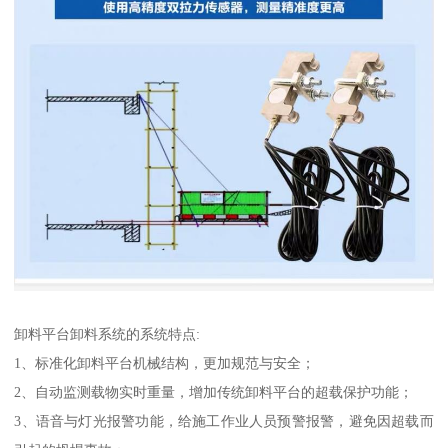
卸料平台卸料系统的系统特点:
1、标准化卸料平台机械结构，更加规范与安全；
2、自动监测载物实时重量，增加传统卸料平台的超载保护功能；
3、语音与灯光报警功能，给施工作业人员预警报警，避免因超载而