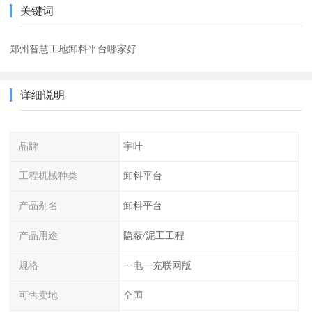
关键词
郑州智慧工地卸料平台哪家好
详细说明
品牌
宇叶
工程机械种类
卸料平台
产品别名
卸料平台
产品用途
隐蔽/泥工工程
规格
一电一充联网版
可售卖地
全国