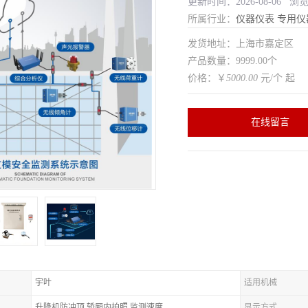
更新时间：2026-08-06 浏
所属行业：
仪器仪表
专用仪
发货地址：上海市嘉定区
产品数量：9999.00个
价格：￥
5000.00
元/个 起
在线留言
宇叶
适用机械
升降机防冲顶,轿厢内拍照,监测速度
显示方式