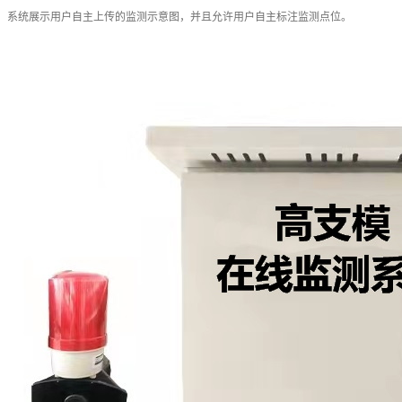
图，系统展示用户自主上传的监测示意图，并且允许用户自主标注监测点位。