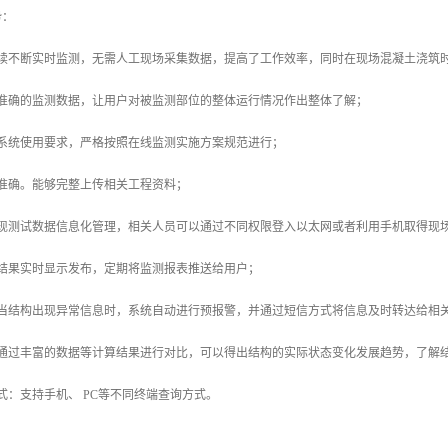
势：
连续不断实时监测，无需人工现场采集数据，提高了工作效率，同时在现场混凝土浇筑
户准确的监测数据，让用户对被监测部位的整体运行情况作出整体了解；
化系统使用要求，严格按照在线监测实施方案规范进行；
准确。能够完整上传相关工程资料；
实现测试数据信息化管理，相关人员可以通过不同权限登入以太网或者利用手机取得现
测结果实时显示发布，定期将监测报表推送给用户；
：当结构出现异常信息时，系统自动进行预报警，并通过短信方式将信息及时转达给相
：通过丰富的数据等计算结果进行对比，可以得出结构的实际状态变化发展趋势，了解
式：支持手机、 PC等不同终端查询方式。