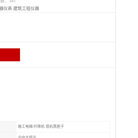
览数：345
器仪表
建筑工程仪器
施工电梯/升降机 塔机黑匣子
全中文提示