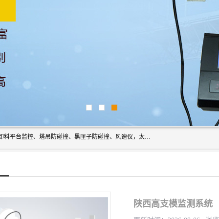
上海宇叶电子科技有限公司是吊钩视频监控、升降机监控、卸料平台监控、塔吊防碰撞、黑匣子防碰撞、风速仪，太阳能障碍灯安全提示灯等一系列升降机的常用配件产品专业研发生产加工的公司，拥有完整、科学的质量管理体系。
陕西高支模监测系统