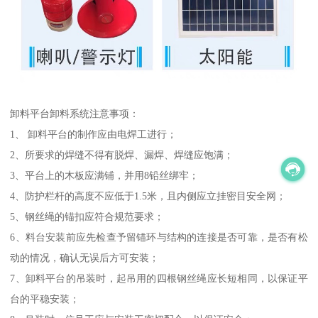
卸料平台卸料系统注意事项：
1、 卸料平台的制作应由电焊工进行；
2、所要求的焊缝不得有脱焊、漏焊、焊缝应饱满；
3、平台上的木板应满铺，并用8铅丝绑牢；
4、防护栏杆的高度不应低于1.5米，且内侧应立挂密目安全网；
5、钢丝绳的锚扣应符合规范要求；
6、料台安装前应先检查予留锚环与结构的连接是否可靠，是否有松
动的情况，确认无误后方可安装；
7、卸料平台的吊装时，起吊用的四根钢丝绳应长短相同，以保证平
台的平稳安装；