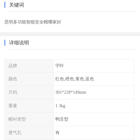
关键词
昆明多功能智能安全帽哪家好
详细说明
品牌
宇叶
颜色
红色,橙色,黄色,蓝色
尺码
301*228*149mm
重量
1.3kg
帽衬类型
鸭舌型
透气孔
有