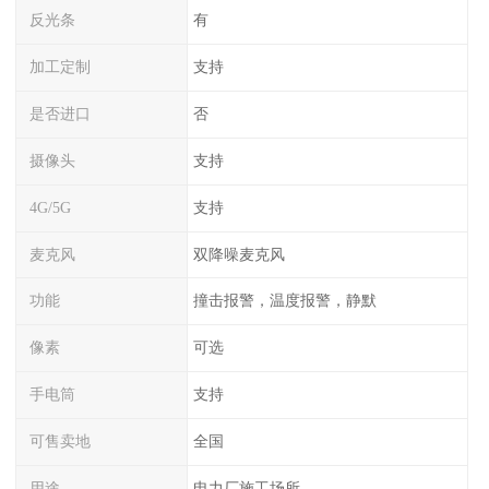
反光条
有
加工定制
支持
是否进口
否
摄像头
支持
4G/5G
支持
麦克风
双降噪麦克风
功能
撞击报警，温度报警，静默
像素
可选
手电筒
支持
可售卖地
全国
用途
电力厂施工场所