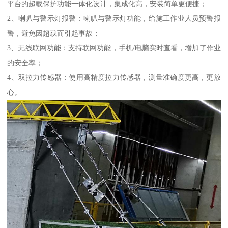
平台的超载保护功能一体化设计，集成化高，安装简单更便捷；
2、喇叭与警示灯报警：喇叭与警示灯功能，给施工作业人员预警报
警，避免因超载而引起事故；
3、无线联网功能：支持联网功能，手机/电脑实时查看，增加了作业
的安全率；
4、双拉力传感器：使用高精度拉力传感器，测量准确度更高，更放
心。