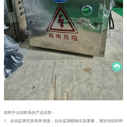
卸料平台卸料系统产品优势：
1、自动监测安装简单便捷：自动监测载物实际重量，增加传统卸料