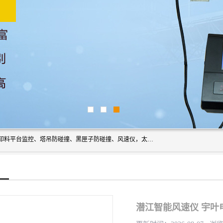
上海宇叶电子科技有限公司是吊钩视频监控、升降机监控、卸料平台监控、塔吊防碰撞、黑匣子防碰撞、风速仪，太阳能障碍灯安全提示灯等一系列升降机的常用配件产品专业研发生产加工的公司，拥有完整、科学的质量管理体系。
潜江智能风速仪 宇叶