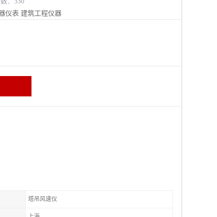
览数：330
器仪表
建筑工程仪器
塔吊风速仪
上海