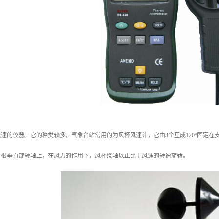
速的仪器。它的种类较多，气象台站常用的为风杯风速计，它由3个互成120°固定
一根垂直旋转轴上，在风力的作用下，风杯绕轴以正比于风速的转速旋转。