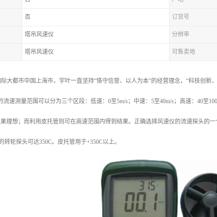
否
订货号
塔吊风速仪
分辨率
塔吊风速仪
可售卖地
际大都市中国上海市，宇叶一直坚持“恪守信誉、以人为本”的经营理念，“科技创新、质
/s的流速测量范围可以分为三个区段：低速：0至5m/s；中速：5至40m/s；高速：40至
s的流果理想；而利用皮托管则可在高速范围内得到结果。正确选择风速仪的流速探头的
仪的转轮探头可达350C。皮托管用于+350C以上。