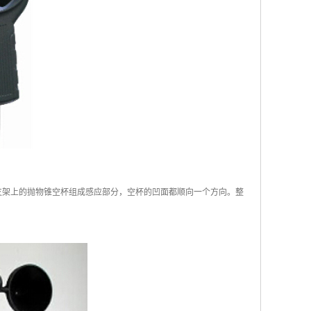
在支架上的抛物锥空杯组成感应部分，空杯的凹面都顺向一个方向。整