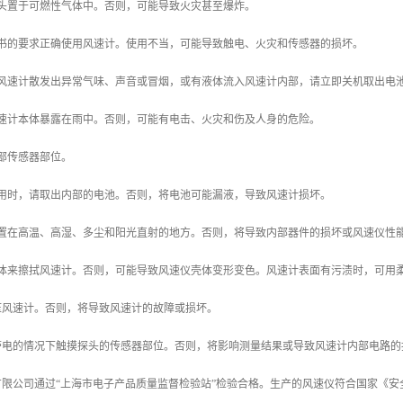
探头置于可燃性气体中。否则，可能导致火灾甚至爆炸。
明书的要求正确使用风速计。使用不当，可能导致触电、火灾和传感器的损坏。
遇风速计散发出异常气味、声音或冒烟，或有液体流入风速计内部，请立即关机取出电
风速计本体暴露在雨中。否则，可能有电击、火灾和伤及人身的危险。
部传感器部位。
使用时，请取出内部的电池。否则，将电池可能漏液，导致风速计损坏。
放置在高温、高湿、多尘和阳光直射的地方。否则，将导致内部器件的损坏或风速仪性
液体来擦拭风速计。否则，可能导致风速仪壳体变形变色。风速计表面有污渍时，可用
压风速计。否则，将导致风速计的故障或损坏。
带电的情况下触摸探头的传感器部位。否则，将影响测量结果或导致风速计内部电路的
限公司通过“上海市电子产品质量监督检验站”检验合格。生产的风速仪符合国家《安全检查