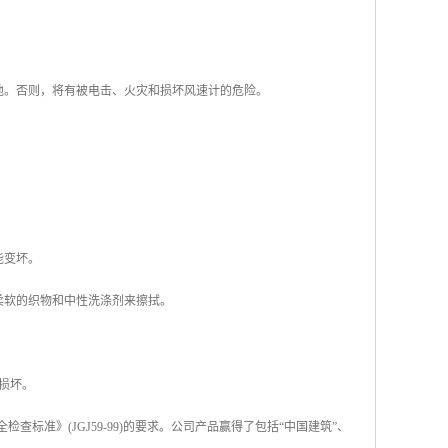
池。否则，将有被电击、火灾和损坏风速计的危险。
能变坏。
柔软的织物和中性洗涤剂来擦拭。
损坏。
标准》(JGJ59-99)的要求。公司产品赢得了包括“中国建筑”、