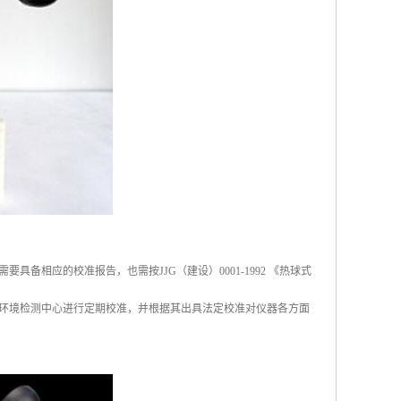
相应的校准报告，也需按JJG（建设）0001-1992 《热球式
环境检测中心进行定期校准，并根据其出具法定校准对仪器各方面