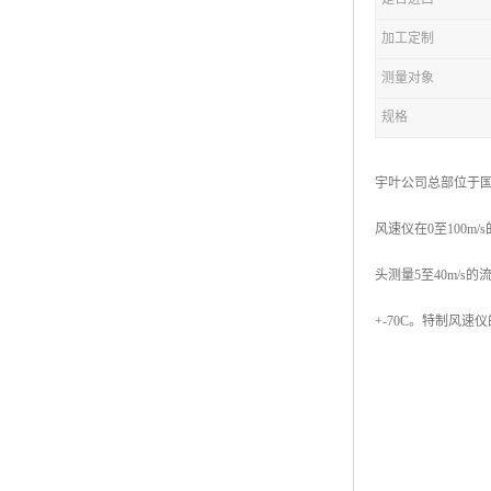
加工定制
测量对象
规格
宇叶公司总部位于国
风速仪在0至100m
头测量5至40m/
+-70C。特制风速