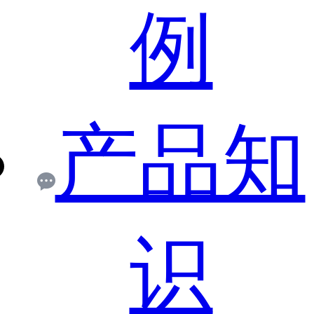
例
产品知
识