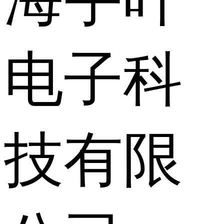
电子科
技有限