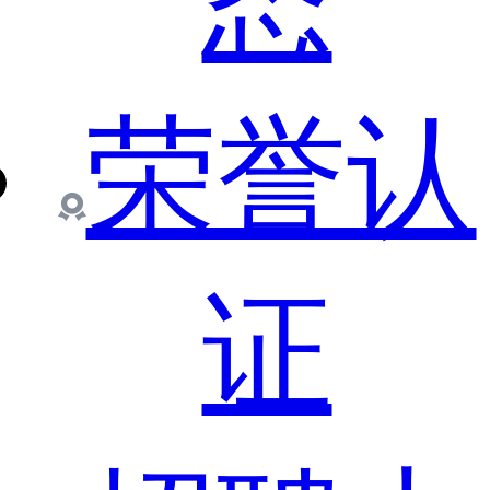
态
荣誉认
证