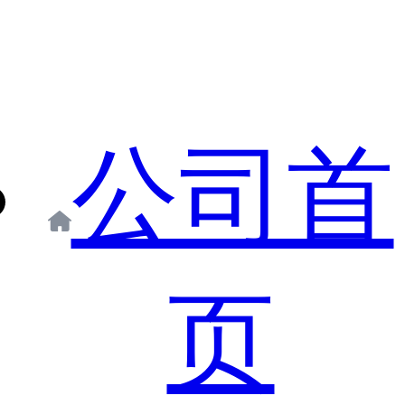
公司首
页