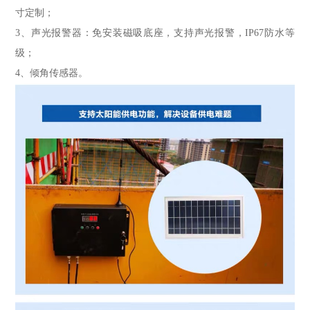
寸定制；
3、声光报警器：免安装磁吸底座，支持声光报警，IP67防水等
级；
4、倾角传感器。