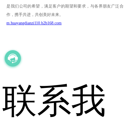
是我们公司的希望，满足客户的期望和要求，与各界朋友广泛合
作，携手共进，共创美好未来。
m.huayangdianzi110.b2b168.com
联系我