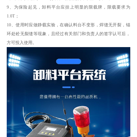
9、为保险起见，卸料平台应挂上明显的限载牌，限载要求为
1.0T；
10、使用时应做静载实验，在确认料台不变形，焊缝无开裂，锚
环处砼无裂缝等现象，且经过有关部门和负责人的签字认可后，
方可投入使用。