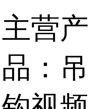
主营产
品：吊
钩视频