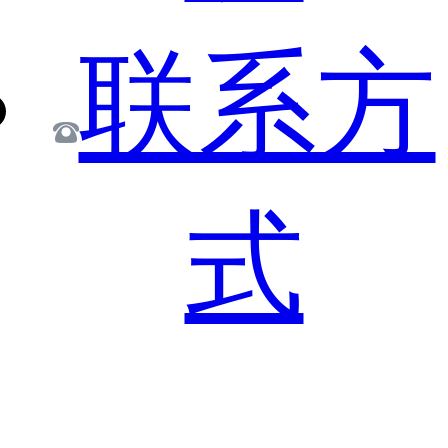
联系方
式