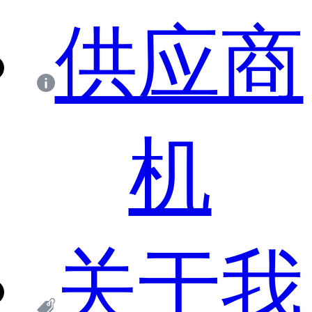
供应商
机
关于我