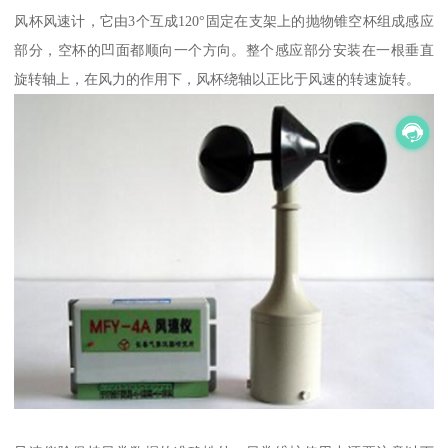
风杯风速计，它由3个互成120°固定在支架上的抛物锥空杯组成感应
部分，空杯的凹面都顺向一个方向。整个感应部分安装在一根垂直
旋转轴上，在风力的作用下，风杯绕轴以正比于风速的转速旋转。