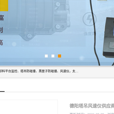
上海宇叶电子科技有限公司是吊钩视频监控、升降机监控、卸料平台监控、塔吊防碰撞、黑匣子防碰撞、风速仪，太阳能障碍灯安全提示灯等一系列升降机的常用配件产品专业研发生产加工的公司，拥有完整、科学的质量管理体系。
德阳塔吊风速仪供应商