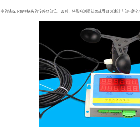
带电的情况下触摸探头的传感器部位。否则，将影响测量结果或导致风速计内部电路的