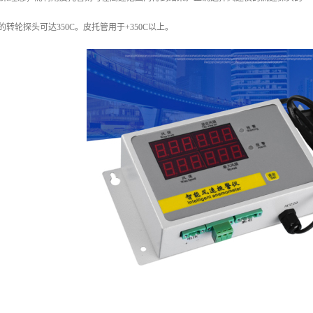
仪的转轮探头可达350C。皮托管用于+350C以上。