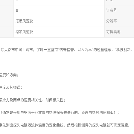
否
订货号
塔吊风速仪
分辨率
塔吊风速仪
可售卖地
际大都市中国上海市，宇叶一直坚持“恪守信誉、以人为本”的经营理念，“科技创新、质
速度和方向；
速度及其频谱；
雷诺应力及两点的速度相关性、时间相关性；
力（通常是采用与壁面平齐放置的热膜探头来进行的，原理与热线测速相似）；
（事先测出探头电阻随流体温度的变化曲线，然后根据测得的探头电阻就可确定温度。