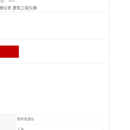
览数：409
器仪表
建筑工程仪器
塔吊风速仪
上海