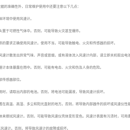
数据的准确性外，日常维护使用中还要注意以下几点：
体环境中使用风速计。
探头置于可燃性气体中。否则，可能导致火灾甚至爆炸。
明书的要求正确使用风速计。使用不当，可能导致触电、火灾和传感器的损坏。
遇风速计散发出异常气味、声音或冒烟，或有液体流入风速计内部，请立即关机取出电
风速计本体暴露在雨中。否则，可能有电击、火灾和伤及人身的危险。
部传感器部位。
使用时，请取出内部的电池。否则，将电池可能漏液，导致风速计损坏。
放置在高温、高湿、多尘和阳光直射的地方。否则，将导致内部器件的损坏或风速仪性
液体来擦拭风速计。否则，可能导致风速仪壳体变形变色。风速计表面有污渍时，可用
压风速计。否则，将导致风速计的故障或损坏。