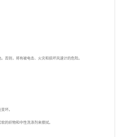
池。否则，将有被电击、火灾和损坏风速计的危险。
能变坏。
柔软的织物和中性洗涤剂来擦拭。