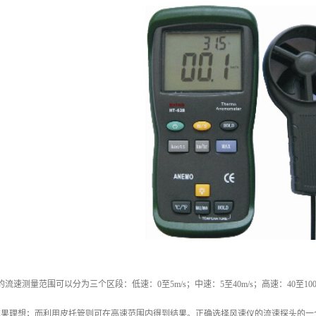
/s的流速测量范围可以分为三个区段：低速：0至5m/s；中速：5至40m/s；高速：40至
s的流果理想；而利用皮托管则可在高速范围内得到结果。正确选择风速仪的流速探头的