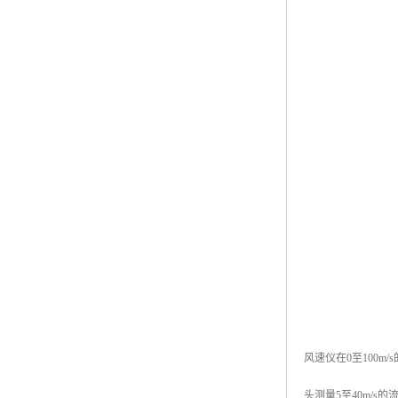
风速仪在0至100m
头测量5至40m/