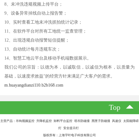
8、未冲洗违规视频上传平台；
9、设备异常掉线自动上报告警；
10、实时查看工地未冲洗抓拍统计记录；
11、在软件平台对所有工地统一监查管理；
12、出现违规自动报警短信提醒；
13、自动统计每月违规车次；
14、智慧工地云平台及移动手机端数据展示。
我们公司的宗旨：以德为本，以诚取信，以诚信为根本，以质量为
基础，以速度求效益”的经营方针来满足广大客户的需求。
m.huayangdianzi110.b2b168.com
Top
主营产品：吊钩视频监控 升降机监控 卸料平台监控 塔吊防碰撞 黑匣子防碰撞 风速仪 太阳能障碍
灯 安全提示灯
版权所有：上海宇叶电子科技有限公司