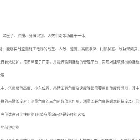
警、黑匣子、拍照、身份识别、人数识别等功能于一体；
功能：能够实时监测施工电梯的载重、人数、速度、高度限位、门锁状态、导轨架倾斜
进行有效防护，塔吊黑匣子厂家，并能传输到远程的管理平台，实现对建筑机械的远程
介绍
统中，塔吊吊臂高度、小车位置、吊臂回转角度及速度等都需要用到角度传感器，其中
计算的吊臂长度对于测量角度的三角函数放大作用，测量回转角度传感器的精度及可靠
，高位数高可靠性的绝1对值多圈编码器是必须的选择
全的保护功能