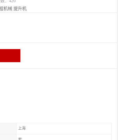
览数：420
程机械
提升机
上海
套