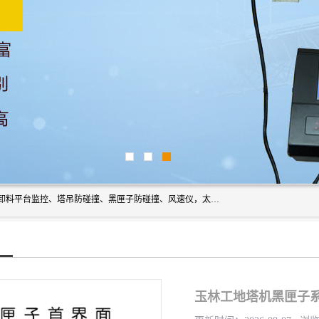
上海宇叶电子科技有限公司是吊钩视频监控、升降机监控、卸料平台监控、塔吊防碰撞、黑匣子防碰撞、风速仪，太阳能障碍灯安全提示灯等一系列升降机的常用配件产品专业研发生产加工的公司，拥有完整、科学的质量管理体系。
玉林工地塔机黑匣子系