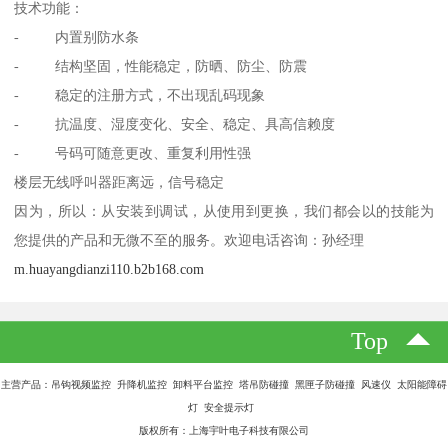
技术功能：
- 内置别防水条
- 结构坚固，性能稳定，防晒、防尘、防震
- 稳定的注册方式，不出现乱码现象
- 抗温度、湿度变化、安全、稳定、具高信赖度
- 号码可随意更改、重复利用性强
楼层无线呼叫器距离远，信号稳定
因为，所以：从安装到调试，从使用到更换，我们都会以的技能为
您提供的产品和无微不至的服务。欢迎电话咨询：孙经理
m.huayangdianzi110.b2b168.com
Top
主营产品：吊钩视频监控 升降机监控 卸料平台监控 塔吊防碰撞 黑匣子防碰撞 风速仪 太阳能障碍
灯 安全提示灯
版权所有：上海宇叶电子科技有限公司