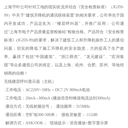
上海宇叶公司针对工地的现实状况并结合《安全检查标准》（JGJ59-
99）中关于“建筑升降机的通讯联络装置”的相关要求，公司率先于国
内开发成功，产品定名为：“楼层呼叫器”，并推广应用； 公司通
过“上海市电子产品质量监督检验站”检验合格。产品符合《安全检查
标准》(JGJ59-99)的要求，解决了建筑工人和升降机操作工人的通信
问题；切实的降低了施工升降机的安全隐患，大的提高了生产效
率。赢得了包括“中国建筑”、“浙江舜杰”、“龙元建设”、“宏润集
团”等众多建筑公司的肯定，以及上海、杭州、合肥、苏州、等地经
销商的信赖！
无线楼层呼叫显示器（主机）
·工作电压：AC220V~50Hz + DC7.2V 800mA电池
·工作电流：20mA--300mA (播放语音时峰值电流达到300mA)
·通信方式：无线射频信号； ·通信频率：315MHz
·通信距离：空旷地300-500米； ·接收灵敏度：-112dB
·解调方式：ASK/OOK； ·现场提示：语音播放+数字显示屏