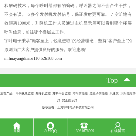
和解码技术，每个呼叫器都有的编码，呼叫器之间不会产生干扰，
不会有误。 6 多个发射机发射信号，保证发射更可靠。 7 空旷地有
效距离1000米，升降机工作人员通过主机显示屏可以看到哪个楼层
呼叫信息，前往哪个楼层去工作。
宇叶电子秉承“顾客至上，锐意进取”的经营理念，坚持“客户至上”的
原则为广大客户提供良好的服务。欢迎惠顾!
m.huayangdianzi110.b2b168.com
Top
主营产品：吊钩视频监控 升降机监控 卸料平台监控 塔吊防碰撞 黑匣子防碰撞 风速仪 太阳能障碍
灯 安全提示灯
版权所有：上海宇叶电子科技有限公司
首页
在线QQ
13061676999
在线留言