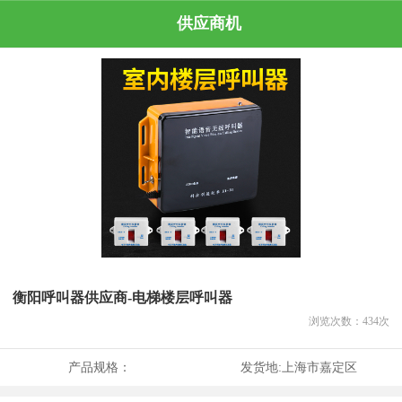
供应商机
衡阳呼叫器供应商-电梯楼层呼叫器
浏览次数：
434
次
产品规格：
发货地:
上海市嘉定区