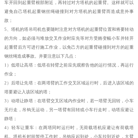
车开回到起重臂根部附近，再转过对方塔机的起重臂。这样就可以
避免自己塔机起重钢丝绳碰撞到对方塔机的起重臂而造成意外事
故；
5、塔机的塔吊司机也要随时注意对方塔机的起重臂位置和将要转动
的方向，如必须与堆放交叉作业时应先等对方受贿变幅小车并转开
起重臂后方可进行施工作业，以免己方的起重臂碰撞到对方的起重
钢丝绳造成事故。并要注意以下几点：
1）低塔让高塔：低塔在转臂之前应先观察告他的运行情况，再运行
作业；
2）后塔让先塔：在两塔臂的工作交叉区域运行时，后进入该区域的
塔要避让入该区域的塔；
3）动塔让静塔：在塔臂交叉区域内作业时，若一塔臂无回转，小车
无行走，吊钩无运动，另一塔臂有回转或小车行走时，动塔应避让
静塔；
4）轻车让重车：在两塔同时运行时，无荷载塔机应避让有荷载塔
机。塔机长时间暂停工作时，吊钩应起到处，小车拉到近处，大臂