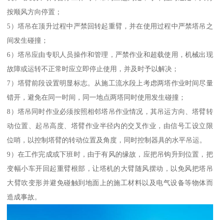
按顺风方向停置；
5）塔吊在顶升过程中严禁回转起重臂，并在使用过程中严禁塔吊之
间发生碰撞；
6）塔吊应由专职人员操作和管理，严禁作业和超载使用，机械出现
故障或运转不正常时应立即停止使用，并及时予以解决；
7）塔臂前段设置明显标志。从施工流水段上考虑两塔作业时间尽量
错开，避免在同一时间，同一地点两塔同时使用发生碰撞；
8）塔吊同时作业必须按照相邻塔吊作业情况，其吊运方向、塔臂转
动位置、起吊高度、塔臂作业半径内的交叉作业，由信号工设立限
位哨，以控制塔臂的转动位置及角度，同时控制器具的水平吊运。
9）在工作完成或下班时，由于有风的缘故，应把吊钩升到位置，把
变幅小车开回起重臂根部，让塔机的大臂随风摆动，以免风把塔吊
大臂吹变形并避免碰触到地面上的施工材料以及电气设备等物体而
造成事故。