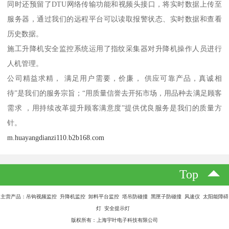
同时还预留了DTU网络传输功能和视频头接口，将实时数据上传至
服务器，通过我们的远程平台可以读取报警状态、实时数据和查看
历史数据。
施工升降机安全监控系统运用了指纹采集器对升降机操作人员进行
人机管理。
公司精益求精， 满足用户需要，价廉， 供应可靠产品，真诚相
待”是我们的服务宗旨；“用质量信誉去开拓市场，用品种去满足顾客
需求 ，用持续改革提升顾客满意度”提供优良服务是我们的质量方
针。
m.huayangdianzi110.b2b168.com
Top
主营产品：吊钩视频监控 升降机监控 卸料平台监控 塔吊防碰撞 黑匣子防碰撞 风速仪 太阳能障碍
灯 安全提示灯
版权所有：上海宇叶电子科技有限公司