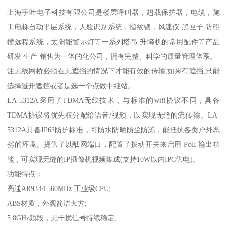
上海宇叶电子科技有限公司是楼层呼叫器，超载保护器，电缆，施
工电梯自动平层系统，人脸识别系统，指纹锁，风速仪 黑匣子 防碰
撞远程系统，太阳能警示灯等一系列塔吊 升降机的常用配件等产品
研发 生产 销售为一体的化公司，拥有完整、科学的质量管理体系。
注无线网桥必须在无遮挡的情况下才能有效的传输,如果有遮挡,只能
选择避开遮挡或者是选一个点做中继站。
LA-5312A采用了TDMA无线技术，与标准的wifi协议不同，具备
TDMA协议将优先权分配给语音/视频，以实现无缝的流传输。LA-
5312A具备IP63防护标准，可防水防晒防尘防冻，能抵抗各类户外恶
劣的环境。提供了以酞网端口，配置了拨动开关来启用 PoE 输出功
能，可实现无缝的IP摄像机视频集成(支持10W以内IPC供电)。
功能特点：
高通AR9344 560MHz 工业级CPU;
ABS材质，外观简洁大方;
5.8GHz频段，无干扰信号持续稳定;