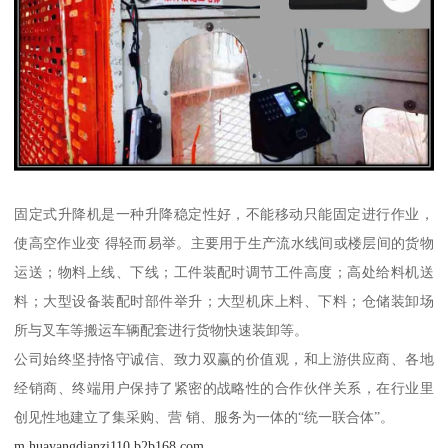
固定式升降机是一种升降稳定性好，不能移动只能固定进行作业，
使高空作业变 得轻而易举。主要用于生产流水线间或楼层间的货物
运送；物料上线、下线；工件装配时调节工件高度；高处给料机送
料；大型设备装配时部件举升；大型机床上料、下料；仓储装卸场
所与叉车等搬运车辆配套进行货物快速装卸等。
公司始终坚持恪守诚信、致力双赢的价值观，和上游供应商、各地
经销商、终端用户保持了紧密的战略性的合作伙伴关系，在行业里
创见性地建立了集采购、营 销、服务为一体的“统一联合体”。
m.huayangdianzi110.b2b168.com