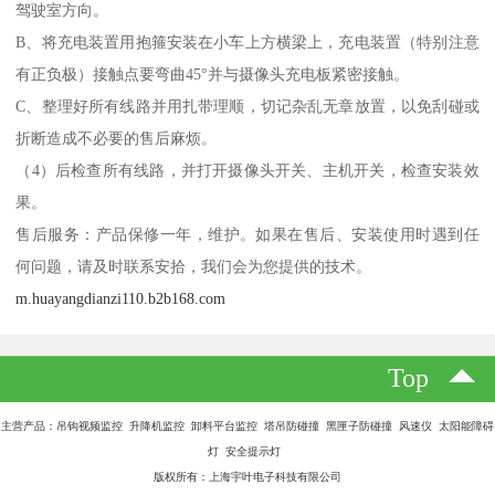
驾驶室方向。
B、将充电装置用抱箍安装在小车上方横梁上，充电装置（特别注意
有正负极）接触点要弯曲45°并与摄像头充电板紧密接触。
C、整理好所有线路并用扎带理顺，切记杂乱无章放置，以免刮碰或
折断造成不必要的售后麻烦。
（4）后检查所有线路，并打开摄像头开关、主机开关，检查安装效
果。
售后服务：产品保修一年，维护。如果在售后、安装使用时遇到任
何问题，请及时联系安拾，我们会为您提供的技术。
m.huayangdianzi110.b2b168.com
Top
主营产品：吊钩视频监控 升降机监控 卸料平台监控 塔吊防碰撞 黑匣子防碰撞 风速仪 太阳能障碍
灯 安全提示灯
版权所有：上海宇叶电子科技有限公司