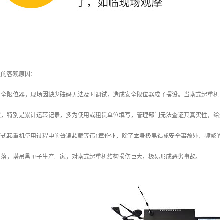
故的客观原因：
安全限位器，现场因缺少砝码无法及时调试，造成安全限位器成了摆设。当塔式起重机
案，特别是累计运转记录，多为使用或租赁单位填写，管理部门无法查证其真实性，给
塔式起重机使用过程中的普遍超载等违1章作业，除了本身极易造成安全事故外，频繁
猛落，塔吊黑匣子生产厂家，对塔式起重机结构损伤巨大，极易形成恶劣事故。