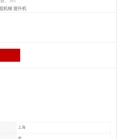
览数：393
程机械
提升机
上海
套