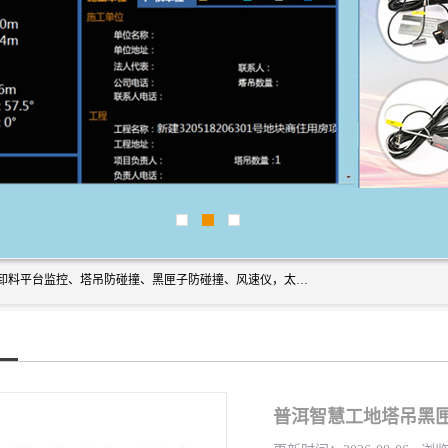
上海宇叶电子科技有限公司是吊钩视频监控、升降机监控、卸料平台监控、塔吊防碰撞、黑匣子防碰撞、风速仪，太阳能障碍灯安全提示灯等一系列升降机的常用配件产品专业研发生产加工的公司，拥有完整、科学的质量管理体系。
普洱智慧工地塔吊黑匣