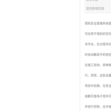
是否跨境货源
塔机安全管理系统
可应用于塔机的实
吊作业，在对塔吊实
时自动触发手机短
在施工现场，各种
行。然而，这些设
项目中后期，在安
成都天煌电子塔吊
并进行控制、全天候