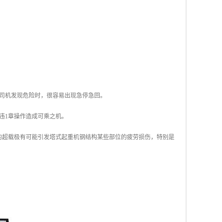
司机发现危险时，很容易出现急停急回。
违1章操作造成可乘之机。
的超载极有可能引发塔式起重机钢结构某些部位的疲劳损伤，特别是