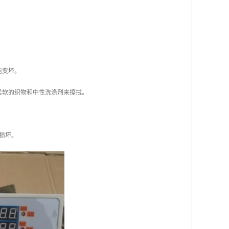
能变坏。
柔软的织物和中性洗涤剂来擦拭。
损坏。