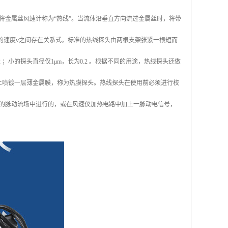
将金属丝风速计称为“热线”。当流体沿垂直方向流过金属丝时，将带
的速度v之间存在关系式。标准的热线探头由两根支架张紧一根短而
；小的探头直径仅1μm，长为0.2 。根据不同的用途，热线探头还做
上喷镀一层薄金属膜，称为热膜探头。热线探头在使用前必须进行校
的脉动流场中进行的，或在风速仪加热电路中加上一脉动电信号，