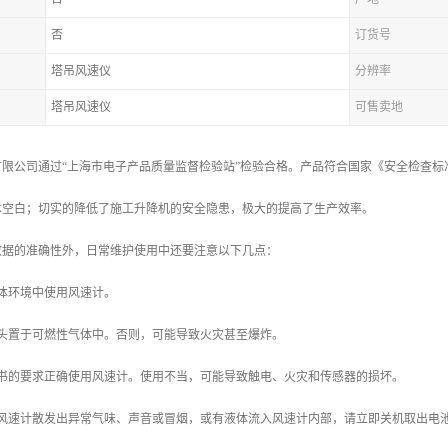
否
订货号
塔吊风速仪
分辨率
塔吊风速仪
可售卖地
限公司通过“上海市电子产品质量监督检验站”检验合格。产品符合国家《安全检查标准》(
术空白；切实的降低了施工升降机的安全隐患，极大的提高了生产效率。
数据的准确性外，日常维护使用中还要注意以下几点：
体环境中使用风速计。
探头置于可燃性气体中。否则，可能导致火灾甚至爆炸。
明书的要求正确使用风速计。使用不当，可能导致触电、火灾和传感器的损坏。
遇风速计散发出异常气味、声音或冒烟，或有液体流入风速计内部，请立即关机取出电