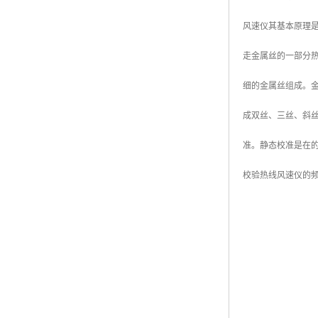
风速仪其基本原理
走金属丝的一部分
细的金属丝组成。金
成双丝、三丝、斜
准。静态校准是在
校验热线风速仪的