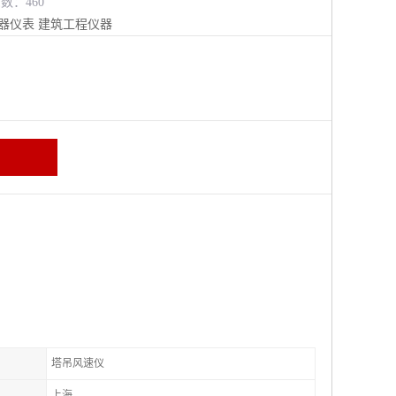
览数：460
器仪表
建筑工程仪器
塔吊风速仪
上海