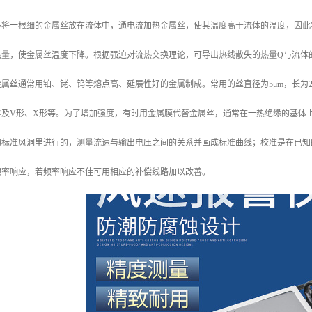
是将一根细的金属丝放在流体中，通电流加热金属丝，使其温度高于流体的温度，因此
热量，使金属丝温度下降。根据强迫对流热交换理论，可导出热线散失的热量Q与流体
属丝通常用铂、铑、钨等熔点高、延展性好的金属制成。常用的丝直径为5μm，长为2 
丝及V形、X形等。为了增加强度，有时用金属膜代替金属丝，通常在一热绝缘的基体
的标准风洞里进行的，测量流速与输出电压之间的关系并画成标准曲线；校准是在已知
频率响应，若频率响应不佳可用相应的补偿线路加以改善。