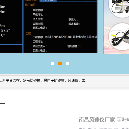
上海宇叶电子科技有限公司是吊钩视频监控、升降机监控、卸料平台监控、塔吊防碰撞、黑匣子防碰撞、风速仪，太阳能障碍灯安全提示灯等一系列升降机的常用配件产品专业研发生产加工的公司，拥有完整、科学的质量管理体系。
南昌风速仪厂家 宇叶