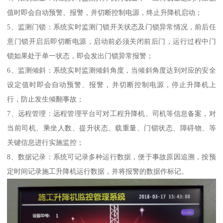
值时即会自动预警、报警，并切断控制电源，终止升降机启动；
5、监测门锁：系统实时监测门锁开关状态及门锁异常情况，前后任
意门锁开启后即切断电源，启动前必须关闭前后门，运行过程中门
锁如果处于单一状态，即会发出门锁异常报警；
6、监测倾斜：系统实时监测倾斜角度，当倾斜角度达到对应的安全
设定值时即会自动预警、报警，并切断控制电源，停止升降机上
行，防止发生倾翻事故；
7、远程管理：远程管理平台可对工程升降机、司机等信息备案，对
当前司机、乘坐人数、提升状态、载重量、门锁状态、障碍物、等
关键信息进行实施监控；
8、数据记录：系统可记录多种运行数据，便于事故原因追溯，按预
定时间记录施工升降机运行数据，并将报警的数据作标记。