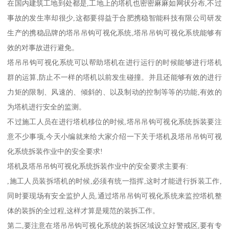
在国内建筑工地到处都是,工地上的塔机也密密麻麻如网状分布,不过
事故的发生率却很少,这都要得益于合肥携稳智能科技有限公司研发
生产的携稳品牌的塔吊吊钩可视化系统,塔吊吊钩可视化系统能够有
效的对事故进行避免。
塔吊吊钩可视化系统可以帮助塔机在进行运行的时候能够进行塔机
群的运算,防止不一样的塔机以前发生碰撞。并且还能够有效的进行
力矩的限制、风速的、倾斜的、以及制动的控制等等的功能,有效的
为塔机进行安全的监测。
不过施工人员在进行塔机移位的时候,塔吊吊钩可视化系统拆装要注
意不少事项,今天小编就来给大家介绍一下关于塔机及塔吊吊钩可视
化系统拆装作业中的安全要求!
塔机及塔吊吊钩可视化系统拆装作业中的安全要求主要有:
,施工人员装拆塔机的时候,必须有统一指挥,这时才能进行拆装工作,
同时要现场有安全监护人员,通过塔吊吊钩可视化系统来监控塔机整
体的装拆的全过程,这样才算是规范的装拆工作。
第二,要注意在塔吊吊钩可视化系统的装拆区域设立好警戒区,要有专