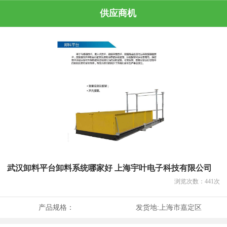
供应商机
武汉卸料平台卸料系统哪家好 上海宇叶电子科技有限公司
浏览次数：
441
次
产品规格：
发货地:
上海市嘉定区