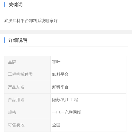
关键词
武汉卸料平台卸料系统哪家好
详细说明
品牌
宇叶
工程机械种类
卸料平台
产品别名
卸料平台
产品用途
隐蔽/泥工工程
规格
一电一充联网版
可售卖地
全国