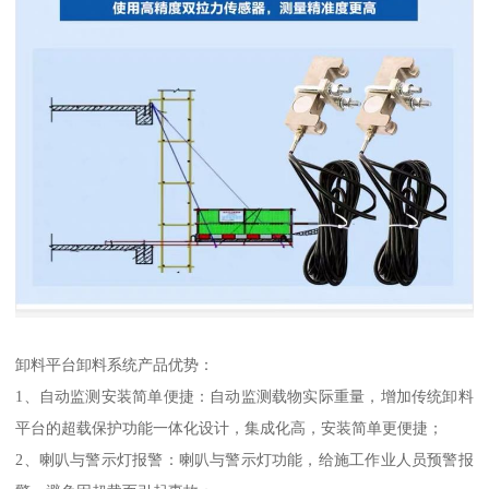
卸料平台卸料系统产品优势：
1、自动监测安装简单便捷：自动监测载物实际重量，增加传统卸料
平台的超载保护功能一体化设计，集成化高，安装简单更便捷；
2、喇叭与警示灯报警：喇叭与警示灯功能，给施工作业人员预警报