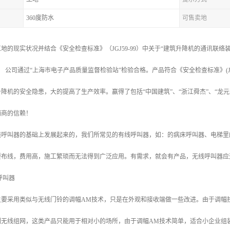
360度防水
可售卖地
地的现实状况并结合《安全检查标准》（JGJ59-99）中关于“建筑升降机的通讯联
； 公司通过“上海市电子产品质量监督检验站”检验合格。产品符合《安全检查标准》(JG
降机的安全隐患，大的提高了生产效率。赢得了包括“中国建筑”、“浙江舜杰”、“龙元
销商的信赖！
线呼叫器的基础上发展起来的，我们所常见的有线呼叫器，如：的病床呼叫器、电梯里
要布线，费用高，施工繁琐而无法得到广泛应用。有需求，就会有产品，无线呼叫器应
呼叫器
主要采用类似与无线门铃的调幅AM技术，只是在外观和接收端做一些改进。由于调幅
无线组网，这类产品只能用于相对小的场所，由于调幅AM技术简单，适合小企业组装