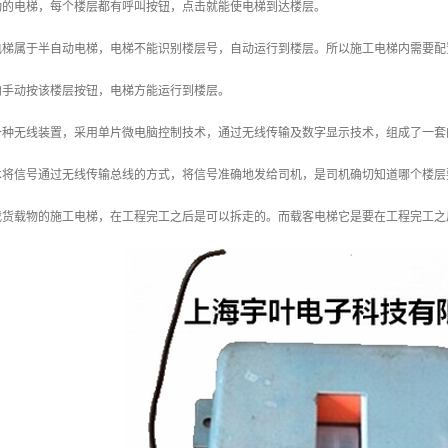
动的电梯，每个楼层都有呼叫按钮，点击就能使电梯到达楼层。
电梯属于半自动电梯，电梯不能识别楼层号，自动运行到楼层。所以施工电梯内需要配
内手动按该楼层按钮，电梯方能运行到楼层。
一种无线装置，采用单片微电脑控制技术，通过无线传输及数字显示技术，组成了一套
术将信号通过无线传输总线的方式，将信号准确地发给司机，是司机确切知道哪个楼层
载货载物的施工电梯，在工程完工之后是可以拆走的。而载客电梯它是要在工程完工之