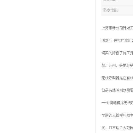
防水性能
上海宇叶公司针对工
叫器”，并推广应用
切实的降低了施工升
肥、苏州、等地经
无线呼叫器是在有
但是有线呼叫器需
一代 调幅模拟无线
早期的无线呼叫器
扰，且不适合大范围