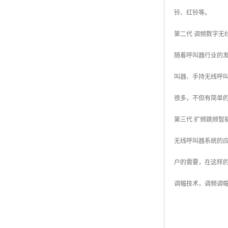
铃、红铃等。
第二代 调频数字无
随着呼叫器行业的
叫器、手持无线呼
很多，不但有简单的
第三代 扩频跳频智
无线呼叫器系统的
户的需要，在这样
调幅技术，调频调