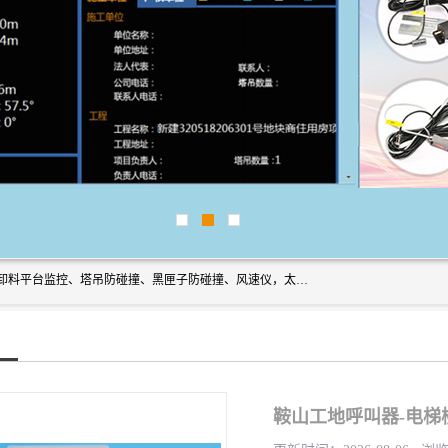
上海宇叶电子科技有限公司是吊钩视频监控、升降机监控、卸料平台监控、塔吊防碰撞、黑匣子防碰撞、风速仪，太阳能障碍灯安全提示灯等一系列升降机的常用配件产品专业研发生产加工的公司，拥有完整、科学的质量管理体系。
鞍山工地呼叫器-电梯