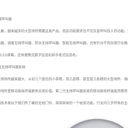
线呼叫器
发展，越来越多的大型场所需要这类产品，而且功能需求也不仅仅是呼叫找人的功能。
叫器、调度无线呼叫器、防水无线呼叫器、智能无线呼叫器，也有针对不同应用行业推
LED屏幕，还有便携式数字信息机和手表式信息机。
能无线呼叫器系统
应用场所越来越大，从初几个座位的小茶楼，到几层楼、甚至是几栋楼的大型场所、酒
的场所里移动接收终端更有应用价值。第二代无线呼叫器系统的移动接收终端虽然携带
幅技术类似于我们所了解的无线门铃，简简单单的一个收发功能。行业内几乎所有的主