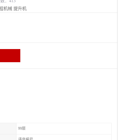
览数：413
程机械
提升机
99层
语音报号